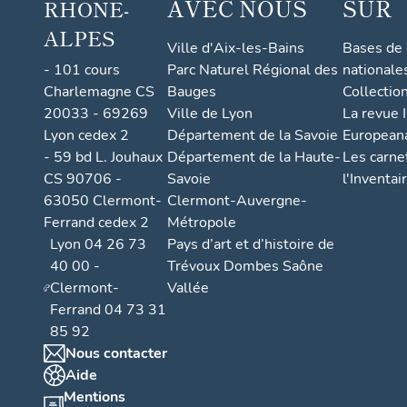
AVEC NOUS
SUR
RHONE-
ALPES
Ville d'Aix-les-Bains
Bases de
- 101 cours
Parc Naturel Régional des
nationale
Charlemagne CS
Bauges
Collectio
20033 - 69269
Ville de Lyon
La revue I
Lyon cedex 2
Département de la Savoie
European
- 59 bd L. Jouhaux
Département de la Haute-
Les carne
CS 90706 -
Savoie
l'Inventai
63050 Clermont-
Clermont-Auvergne-
Ferrand cedex 2
Métropole
Lyon 04 26 73
Pays d’art et d’histoire de
40 00 -
Trévoux Dombes Saône
Clermont-
Vallée
Ferrand 04 73 31
85 92
Nous contacter
Aide
Mentions