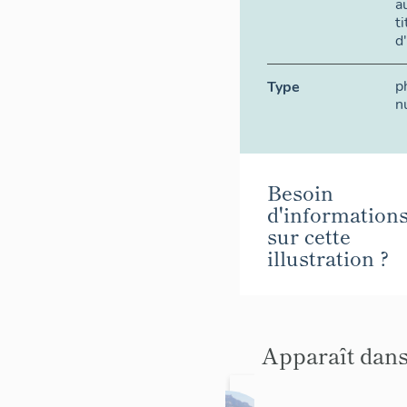
a
t
d
p
Type
n
Besoin
d'information
sur cette
illustration ?
Apparaît dans
Boul