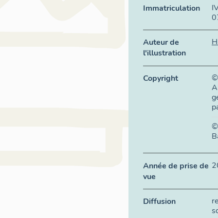
I
Immatriculation
0
H
Auteur de
l'illustration
©
Copyright
A
g
p
©
B
2
Année de prise de
vue
r
Diffusion
s