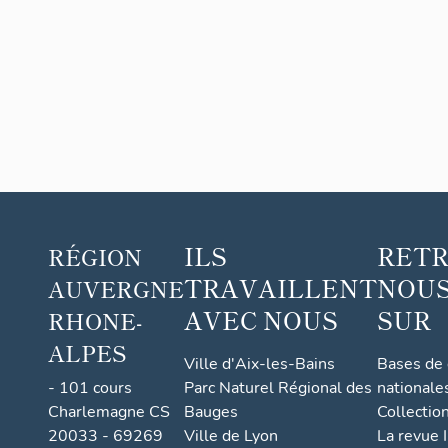
affectati
on
ILS
RET
RÉGION
TRAVAILLENT
NOUS
AUVERGNE
AVEC NOUS
SUR
RHONE-
ALPES
Ville d'Aix-les-Bains
Bases de
- 101 cours
Parc Naturel Régional des
nationale
Charlemagne CS
Bauges
Collectio
20033 - 69269
Ville de Lyon
La revue I