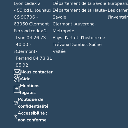
Lyon cedex 2
Département de la Savoie
European
- 59 bd L. Jouhaux
Département de la Haute-
Les carne
CS 90706 -
Savoie
l'Inventai
63050 Clermont-
Clermont-Auvergne-
Ferrand cedex 2
Métropole
Lyon 04 26 73
Pays d’art et d’histoire de
40 00 -
Trévoux Dombes Saône
Clermont-
Vallée
Ferrand 04 73 31
85 92
Nous contacter
Aide
Mentions
légales
Politique de
confidentialité
Accessibilité :
non conforme