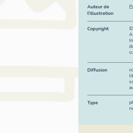
P
Auteur de
l'illustration
©
Copyright
A
I
d
c
c
Diffusion
l
s
a
p
Type
n