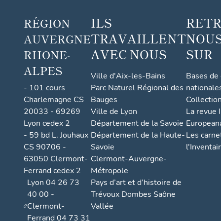
ILS
RET
RÉGION
TRAVAILLENT
NOUS
AUVERGNE
AVEC NOUS
SUR
RHONE-
ALPES
Ville d'Aix-les-Bains
Bases de
- 101 cours
Parc Naturel Régional des
nationale
Charlemagne CS
Bauges
Collectio
20033 - 69269
Ville de Lyon
La revue I
Lyon cedex 2
Département de la Savoie
European
- 59 bd L. Jouhaux
Département de la Haute-
Les carne
CS 90706 -
Savoie
l'Inventai
63050 Clermont-
Clermont-Auvergne-
Ferrand cedex 2
Métropole
Lyon 04 26 73
Pays d’art et d’histoire de
40 00 -
Trévoux Dombes Saône
Clermont-
Vallée
Ferrand 04 73 31