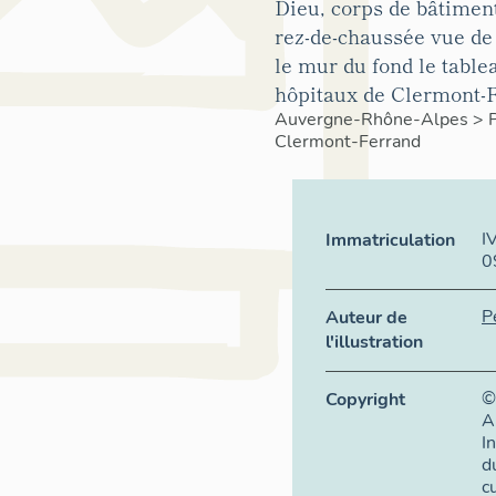
Dieu, corps de bâtiment
rez-de-chaussée vue de 
le mur du fond le table
hôpitaux de Clermont-
Auvergne-Rhône-Alpes
>
Clermont-Ferrand
I
Immatriculation
0
P
Auteur de
l'illustration
©
Copyright
A
I
d
c