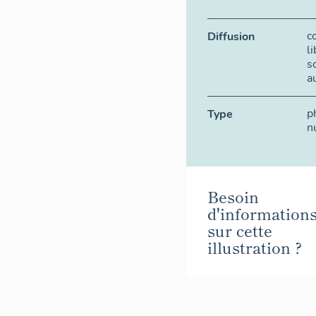
c
Diffusion
l
s
a
p
Type
n
Besoin
d'information
sur cette
illustration ?