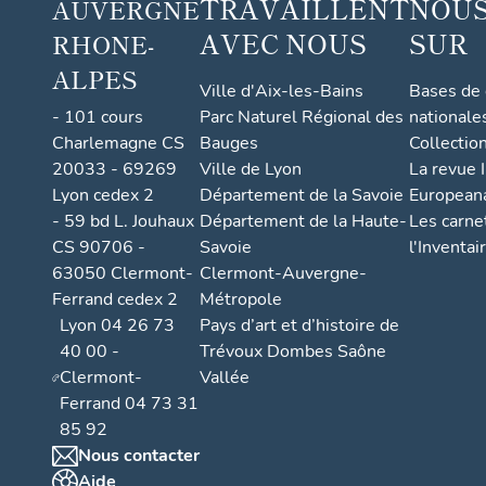
TRAVAILLENT
NOUS
AUVERGNE
x des
bienfait
AVEC NOUS
SUR
RHONE-
eurs des
ALPES
hospice
Ville d'Aix-les-Bains
Bases de
s
- 101 cours
Parc Naturel Régional des
nationale
Charlemagne CS
Bauges
Collectio
20033 - 69269
Ville de Lyon
La revue I
Lyon cedex 2
Département de la Savoie
European
- 59 bd L. Jouhaux
Département de la Haute-
Les carne
CS 90706 -
Savoie
l'Inventai
63050 Clermont-
Clermont-Auvergne-
Ferrand cedex 2
Métropole
Lyon 04 26 73
Pays d’art et d’histoire de
40 00 -
Trévoux Dombes Saône
Clermont-
Vallée
Ferrand 04 73 31
85 92
Nous contacter
Aide