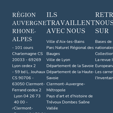
o
n
ILS
RET
RÉGION
d
e
TRAVAILLENT
NOUS
AUVERGNE
l'
AVEC NOUS
SUR
RHONE-
e
ALPES
n
Ville d'Aix-les-Bains
Bases de
q
- 101 cours
Parc Naturel Régional des
nationale
u
Charlemagne CS
Bauges
Collectio
ê
20033 - 69269
Ville de Lyon
La revue I
Lyon cedex 2
Département de la Savoie
European
t
- 59 bd L. Jouhaux
Département de la Haute-
Les carne
e
CS 90706 -
Savoie
l'Inventai
t
63050 Clermont-
Clermont-Auvergne-
h
Ferrand cedex 2
Métropole
é
Lyon 04 26 73
Pays d’art et d’histoire de
m
40 00 -
Trévoux Dombes Saône
a
Clermont-
Vallée
t