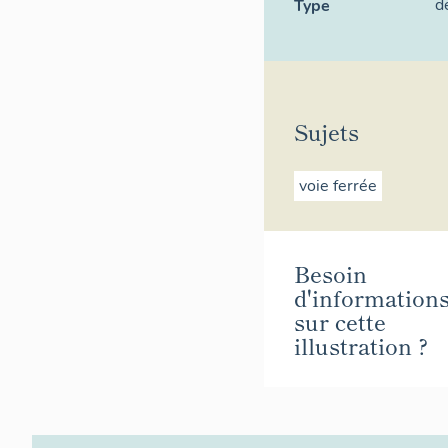
d
Type
Sujets
voie ferrée
Besoin
d'information
sur cette
illustration ?