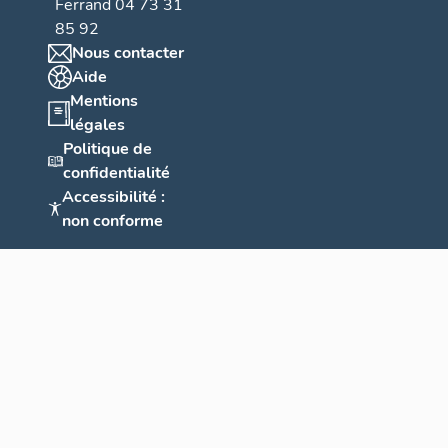
Ferrand 04 73 31
i
85 92
q
Nous contacter
u
Aide
e
Mentions
légales
r
Politique de
é
confidentialité
g
Accessibilité :
i
non conforme
o
n
a
l
e
"
F
e
r