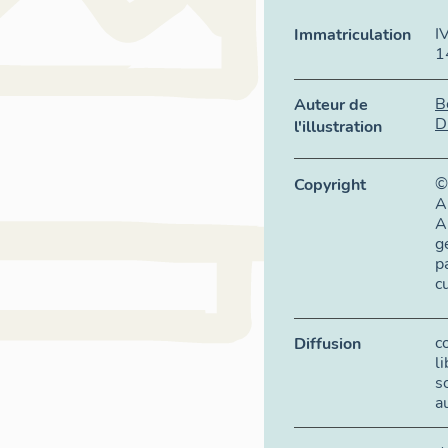
I
Immatriculation
1
B
Auteur de
D
l'illustration
©
Copyright
A
A
g
p
c
c
Diffusion
l
s
a