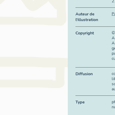
2
P
Auteur de
l'illustration
©
Copyright
A
A
g
p
c
c
Diffusion
l
s
a
p
Type
n