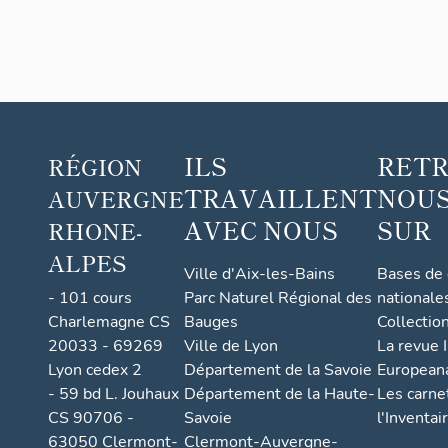
ILS
RET
RÉGION
TRAVAILLENT
NOUS
AUVERGNE
AVEC NOUS
SUR
RHONE-
ALPES
Ville d'Aix-les-Bains
Bases de
- 101 cours
Parc Naturel Régional des
nationale
Charlemagne CS
Bauges
Collectio
20033 - 69269
Ville de Lyon
La revue I
Lyon cedex 2
Département de la Savoie
European
- 59 bd L. Jouhaux
Département de la Haute-
Les carne
CS 90706 -
Savoie
l'Inventai
63050 Clermont-
Clermont-Auvergne-