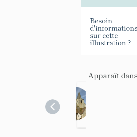
Besoin
d'information
sur cette
illustration ?
Apparaît dans
église
parois
siale
Allier
>
Ainay-
Saint-
le-
Etien
Château
ne