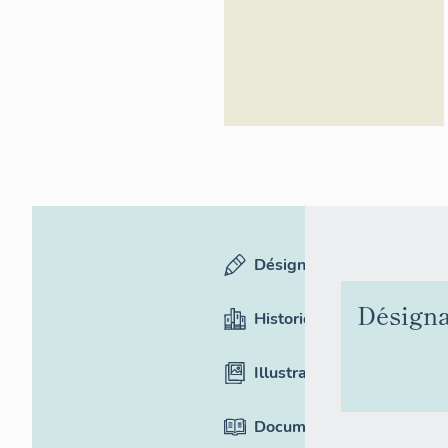
Inventaire
général du
patrimoine
culturel,
ADAGP
Désignation
Désigna
Historique
Illustrations
Documentation