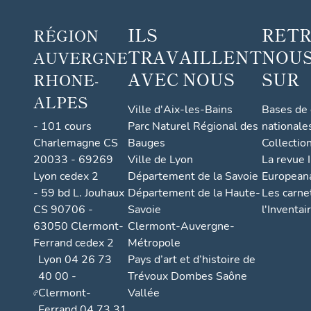
ILS
RET
RÉGION
TRAVAILLENT
NOUS
AUVERGNE
AVEC NOUS
SUR
RHONE-
ALPES
Ville d'Aix-les-Bains
Bases de
- 101 cours
Parc Naturel Régional des
nationale
Charlemagne CS
Bauges
Collectio
20033 - 69269
Ville de Lyon
La revue I
Lyon cedex 2
Département de la Savoie
European
- 59 bd L. Jouhaux
Département de la Haute-
Les carne
CS 90706 -
Savoie
l'Inventai
63050 Clermont-
Clermont-Auvergne-
Ferrand cedex 2
Métropole
Lyon 04 26 73
Pays d’art et d’histoire de
40 00 -
Trévoux Dombes Saône
Clermont-
Vallée
Ferrand 04 73 31