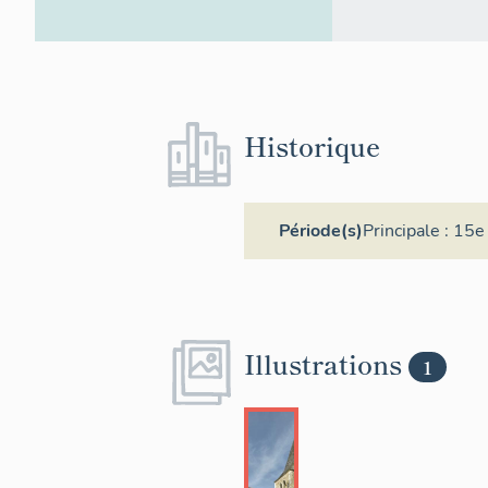
Historique
Période(s)
Principale :
15e 
Illustrations
1