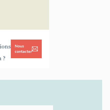
ions
Nous
contacter
n ?