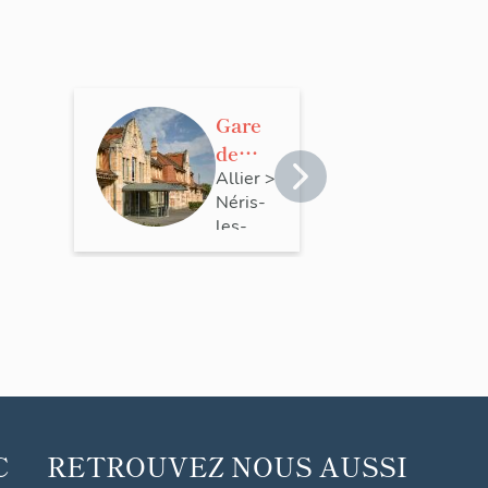
Gare
de
Néris-
Allier
>
Néris-
les-
les-
Bains
Bains
C
RETROUVEZ NOUS AUSSI