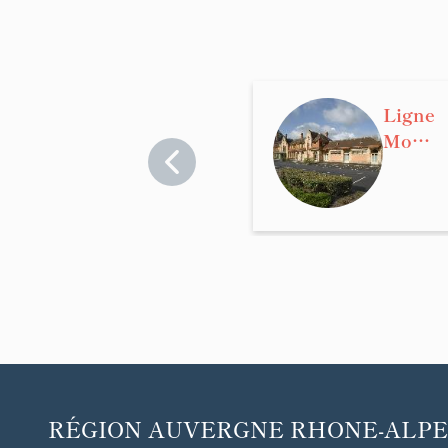
Ligne
Montl
uçon -
Goutti
ères
RÉGION
AUVERGNE RHONE-ALPE