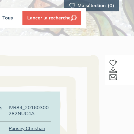
Ma sélection
(0)
Tous
Lancer la recherche
IVR84_20160300
n
282NUC4A
Parisey Christian