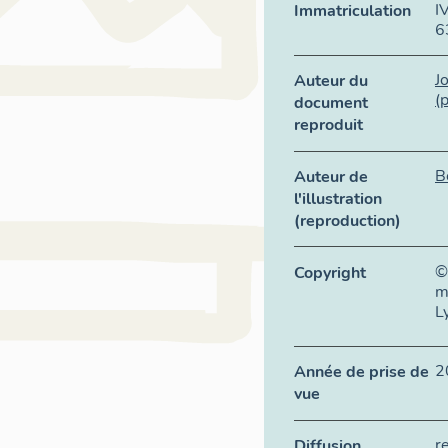
I
Immatriculation
6
J
Auteur du
(
document
reproduit
B
Auteur de
l'illustration
(reproduction)
©
Copyright
m
L
2
Année de prise de
vue
r
Diffusion