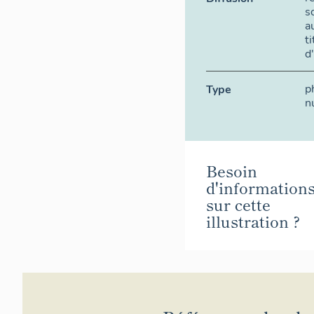
s
a
t
d
p
Type
n
Besoin
d'information
sur cette
illustration ?