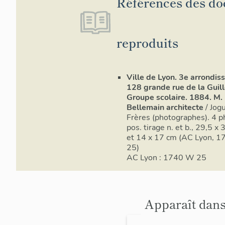
Références des d
reproduits
Ville de Lyon. 3e arrondis
128 grande rue de la Guill
Groupe scolaire. 1884. M.
Bellemain architecte
/ Jog
Frères (photographes). 4 p
pos. tirage n. et b., 29,5 x
et 14 x 17 cm (AC Lyon, 
25)
AC Lyon : 1740 W 25
Apparaît dans