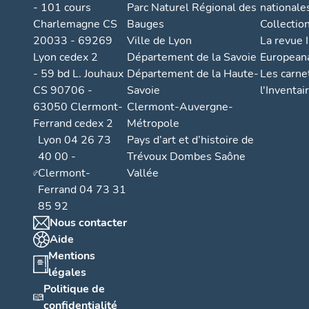
- 101 cours
Parc Naturel Régional des
nationale
Charlemagne CS
Bauges
Collectio
20033 - 69269
Ville de Lyon
La revue I
Lyon cedex 2
Département de la Savoie
European
- 59 bd L. Jouhaux
Département de la Haute-
Les carne
CS 90706 -
Savoie
l'Inventai
63050 Clermont-
Clermont-Auvergne-
Ferrand cedex 2
Métropole
Lyon 04 26 73
Pays d’art et d’histoire de
40 00 -
Trévoux Dombes Saône
Clermont-
Vallée
Ferrand 04 73 31
85 92
Nous contacter
Aide
Mentions
légales
Politique de
confidentialité