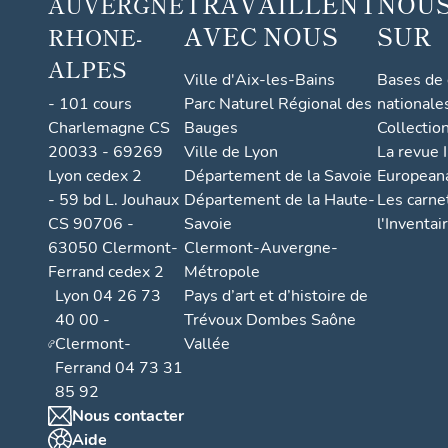
TRAVAILLENT
NOUS
AUVERGNE
AVEC NOUS
SUR
RHONE-
ALPES
Ville d'Aix-les-Bains
Bases de
- 101 cours
Parc Naturel Régional des
nationale
Charlemagne CS
Bauges
Collectio
20033 - 69269
Ville de Lyon
La revue I
Lyon cedex 2
Département de la Savoie
European
- 59 bd L. Jouhaux
Département de la Haute-
Les carne
CS 90706 -
Savoie
l'Inventai
63050 Clermont-
Clermont-Auvergne-
Ferrand cedex 2
Métropole
Lyon 04 26 73
Pays d’art et d’histoire de
40 00 -
Trévoux Dombes Saône
Clermont-
Vallée
Ferrand 04 73 31
85 92
Nous contacter
Aide