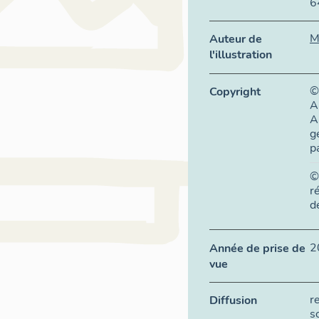
6
M
Auteur de
l'illustration
©
Copyright
A
A
g
p
©
r
d
2
Année de prise de
vue
r
Diffusion
s