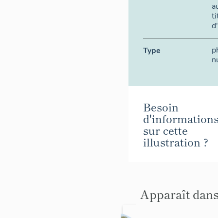
a
t
d
p
Type
n
Besoin
d'information
sur cette
illustration ?
Apparaît dans