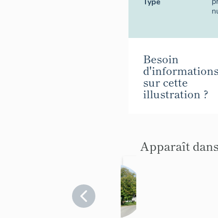
p
Type
n
Besoin
d'information
sur cette
illustration ?
Apparaît dans
Écart
de
Saint-
Savoie
>
Trévignin
Victor