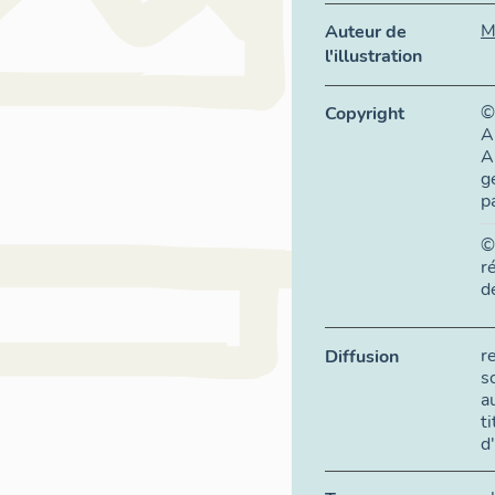
M
Auteur de
l'illustration
©
Copyright
A
A
g
p
©
r
d
r
Diffusion
s
a
t
d