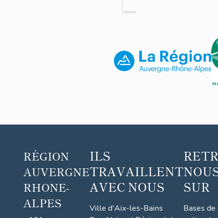
ILS
RET
RÉGION
TRAVAILLENT
NOUS
AUVERGNE
AVEC NOUS
SUR
RHONE-
ALPES
Ville d'Aix-les-Bains
Bases de