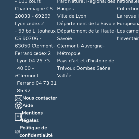
- 101 cours
Parc Naturel Régional des
nationale
Charlemagne CS
Bauges
Collectio
20033 - 69269
Ville de Lyon
La revue I
Lyon cedex 2
Département de la Savoie
European
- 59 bd L. Jouhaux
Département de la Haute-
Les carne
CS 90706 -
Savoie
l'Inventai
63050 Clermont-
Clermont-Auvergne-
Ferrand cedex 2
Métropole
Lyon 04 26 73
Pays d’art et d’histoire de
40 00 -
Trévoux Dombes Saône
Clermont-
Vallée
Ferrand 04 73 31
85 92
Nous contacter
Aide
Mentions
légales
Politique de
confidentialité