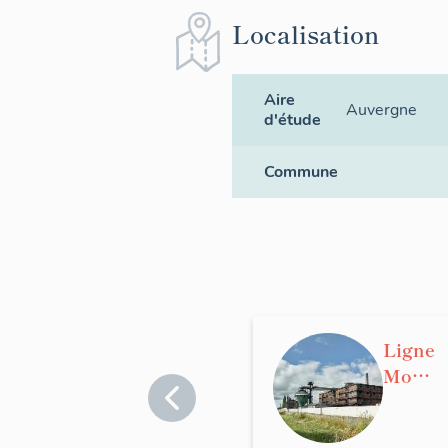
Localisation
Aire
Auvergne
d'étude
Commune
Ligne
Montl
uçon -
Urçay