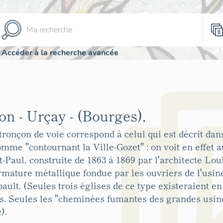
Accéder à la recherche avancée
n - Urçay - (Bourges),
tronçon de voie correspond à celui qui est décrit dans
comme "contournant la Ville-Gozet" : on voit en effet 
nt-Paul, construite de 1863 à 1869 par l'architecte Lo
rmature métallique fondue par les ouvriers de l'usi
. (Seules trois églises de ce type existeraient en 
s. Seules les "cheminées fumantes des grandes usin
).