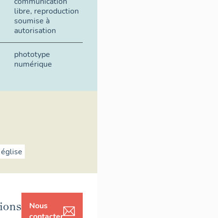
communication
libre, reproduction
soumise à
autorisation
phototype
numérique
église
ions
Nous
contacter