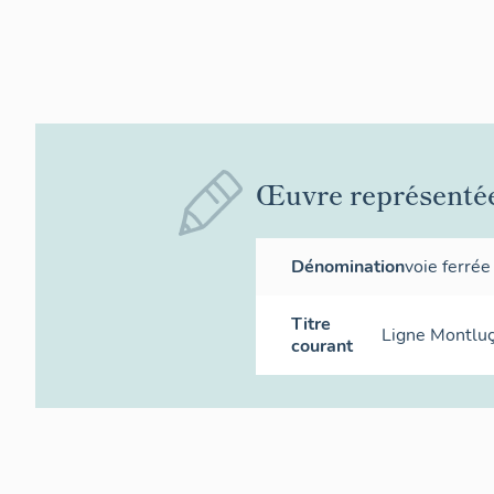
Œuvre représenté
Dénomination
voie ferrée
Titre
Ligne Montluç
courant