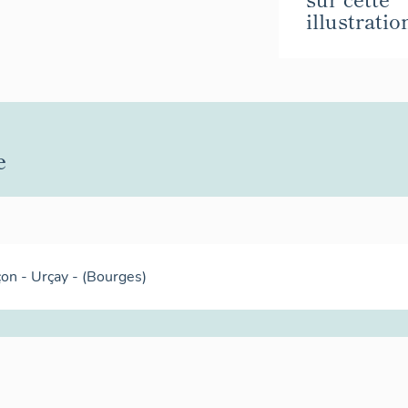
illustratio
e
on - Urçay - (Bourges)