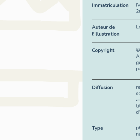
I
Immatriculation
2
L
Auteur de
l'illustration
©
Copyright
A
g
p
r
Diffusion
s
a
t
d
p
Type
n