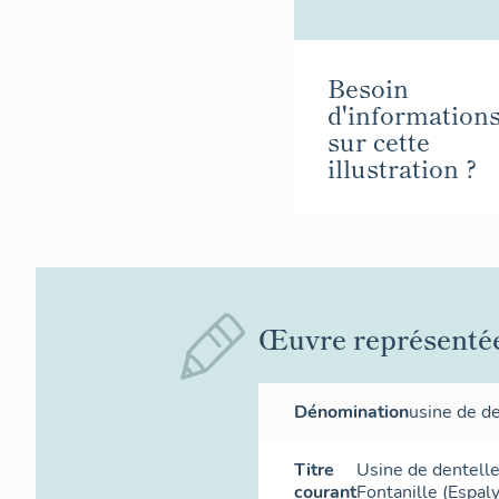
Besoin
d'information
sur cette
illustration ?
Œuvre représenté
Dénomination
usine de d
Titre
Usine de dentell
courant
Fontanille (Espal