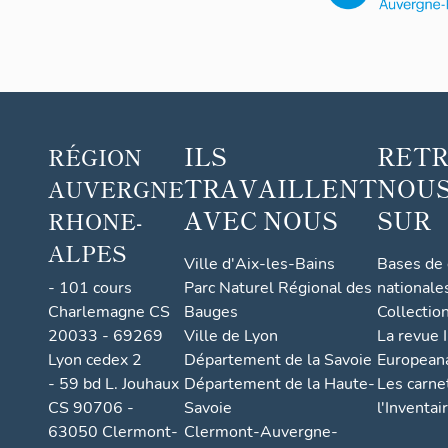
(Espa
ly-
Saint-
Marc
el)
ILS
RET
RÉGION
TRAVAILLENT
NOUS
AUVERGNE
AVEC NOUS
SUR
RHONE-
ALPES
Ville d'Aix-les-Bains
Bases de
- 101 cours
Parc Naturel Régional des
nationale
Charlemagne CS
Bauges
Collectio
20033 - 69269
Ville de Lyon
La revue I
Lyon cedex 2
Département de la Savoie
European
- 59 bd L. Jouhaux
Département de la Haute-
Les carne
CS 90706 -
Savoie
l'Inventai
63050 Clermont-
Clermont-Auvergne-