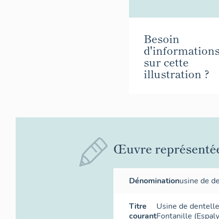
Besoin
d'information
sur cette
illustration ?
Œuvre représenté
Dénomination
usine de d
Titre
Usine de dentell
courant
Fontanille (Espal