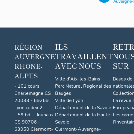
(Espa
ly-
Saint-
Marc
el)
ILS
RET
RÉGION
TRAVAILLENT
NOUS
AUVERGNE
AVEC NOUS
SUR
RHONE-
ALPES
Ville d'Aix-les-Bains
Bases de
- 101 cours
Parc Naturel Régional des
nationale
Charlemagne CS
Bauges
Collectio
20033 - 69269
Ville de Lyon
La revue I
Lyon cedex 2
Département de la Savoie
European
- 59 bd L. Jouhaux
Département de la Haute-
Les carne
CS 90706 -
Savoie
l'Inventai
63050 Clermont-
Clermont-Auvergne-