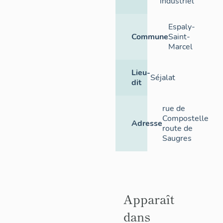
industriel
Espaly-
Commune
Saint-
Marcel
Lieu-
Séjalat
dit
rue de
Compostelle
Adresse
route de
Saugres
Apparaît
dans