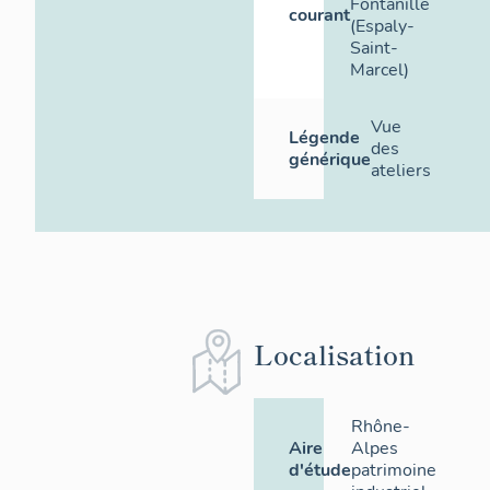
Fontanille
courant
(Espaly-
Saint-
Marcel)
Vue
Légende
des
générique
ateliers
Localisation
Rhône-
Aire
Alpes
d'étude
patrimoine