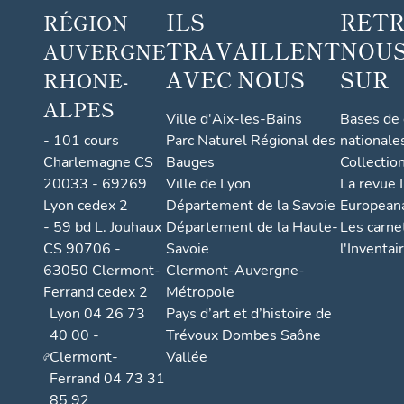
ILS
RET
RÉGION
TRAVAILLENT
NOUS
AUVERGNE
AVEC NOUS
SUR
RHONE-
ALPES
Ville d'Aix-les-Bains
Bases de
- 101 cours
Parc Naturel Régional des
nationale
Charlemagne CS
Bauges
Collectio
20033 - 69269
Ville de Lyon
La revue I
Lyon cedex 2
Département de la Savoie
European
- 59 bd L. Jouhaux
Département de la Haute-
Les carne
CS 90706 -
Savoie
l'Inventai
63050 Clermont-
Clermont-Auvergne-
Ferrand cedex 2
Métropole
Lyon 04 26 73
Pays d’art et d’histoire de
40 00 -
Trévoux Dombes Saône
Clermont-
Vallée
Ferrand 04 73 31
85 92