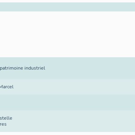
atrimoine industriel
Marcel
stelle
res