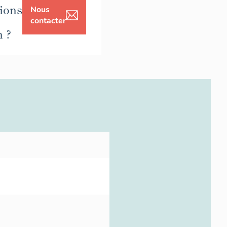
ions
Nous
contacter
n ?