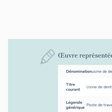
Œuvre représenté
Dénomination
usine de d
Titre
Usine de dent
courant
Légende
Poste de trava
générique