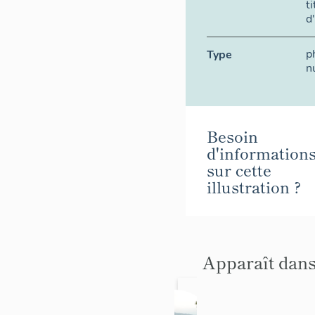
t
d
p
Type
n
Besoin
d'information
sur cette
illustration ?
Apparaît dans
Villa