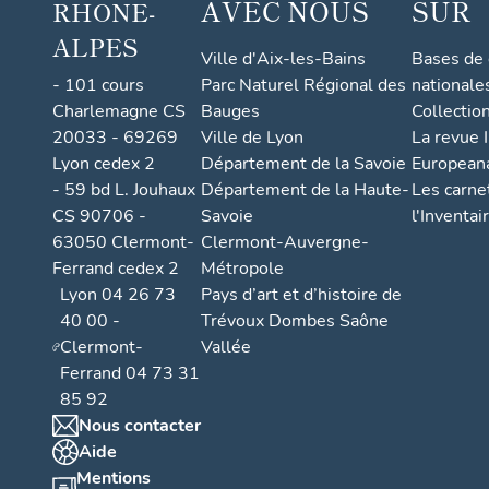
AVEC NOUS
SUR
RHONE-
ALPES
Ville d'Aix-les-Bains
Bases de
- 101 cours
Parc Naturel Régional des
nationale
Charlemagne CS
Bauges
Collectio
20033 - 69269
Ville de Lyon
La revue I
Lyon cedex 2
Département de la Savoie
European
- 59 bd L. Jouhaux
Département de la Haute-
Les carne
CS 90706 -
Savoie
l'Inventai
63050 Clermont-
Clermont-Auvergne-
Ferrand cedex 2
Métropole
Lyon 04 26 73
Pays d’art et d’histoire de
40 00 -
Trévoux Dombes Saône
Clermont-
Vallée
Ferrand 04 73 31
85 92
Nous contacter
Aide
Mentions