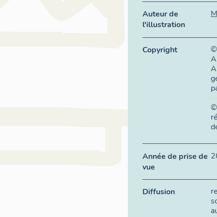
M
Auteur de
l'illustration
©
Copyright
A
A
g
p
©
r
d
2
Année de prise de
vue
r
Diffusion
s
a