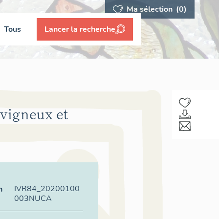
Ma sélection
(0)
Tous
Lancer la recherche
vigneux et
IVR84_20200100
n
003NUCA