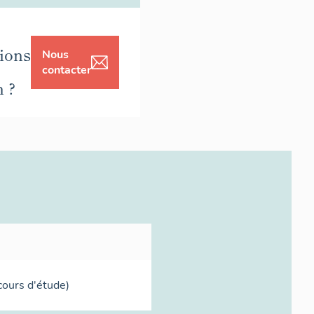
ions
Nous
contacter
n ?
ours d'étude)