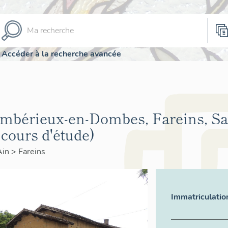
Accéder à la recherche avancée
Ambérieux-en-Dombes, Fareins, Sa
cours d'étude)
Ain
>
Fareins
Immatriculatio