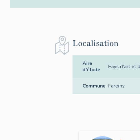
Localisation
Aire
Pays d'art et
d'étude
Commune
Fareins