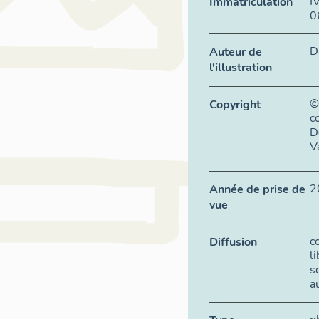
I
Immatriculation
0
D
Auteur de
l'illustration
©
Copyright
c
D
V
2
Année de prise de
vue
c
Diffusion
l
s
a