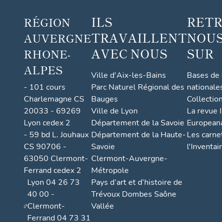
é
r
ILS
RET
RÉGION
i
TRAVAILLENT
NOUS
AUVERGNE
e
AVEC NOUS
SUR
RHONE-
u
x
ALPES
Ville d'Aix-les-Bains
Bases de
-
- 101 cours
Parc Naturel Régional des
nationale
e
Charlemagne CS
Bauges
Collectio
n
20033 - 69269
Ville de Lyon
La revue I
-
Lyon cedex 2
Département de la Savoie
European
D
- 59 bd L. Jouhaux
Département de la Haute-
Les carne
o
CS 90706 -
Savoie
l'Inventai
m
63050 Clermont-
Clermont-Auvergne-
b
Ferrand cedex 2
Métropole
e
Lyon 04 26 73
Pays d’art et d’histoire de
40 00 -
Trévoux Dombes Saône
s
Clermont-
Vallée
,
Ferrand 04 73 31
F