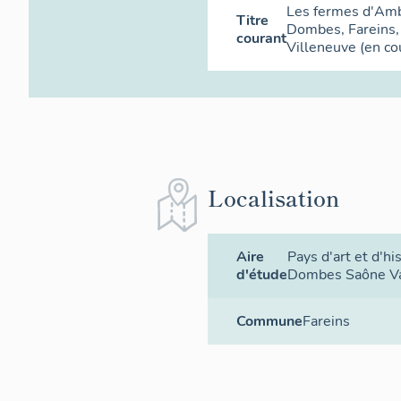
Les fermes d'Am
Titre
Dombes, Fareins,
courant
Villeneuve (en co
Localisation
Aire
Pays d'art et d'hi
d'étude
Dombes Saône Va
Commune
Fareins