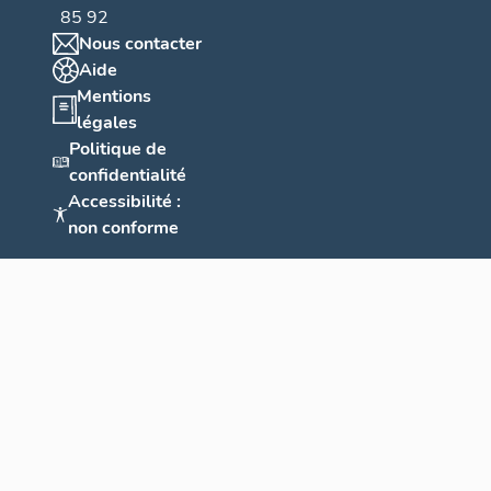
85 92
a
Nous contacter
r
Aide
e
Mentions
i
légales
n
Politique de
s
confidentialité
,
Accessibilité :
S
non conforme
a
v
i
g
n
e
u
x
e