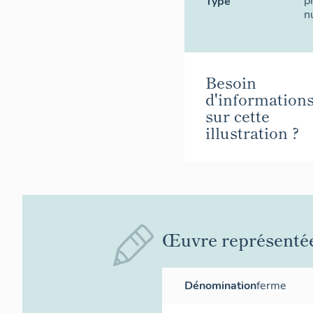
p
Type
n
Besoin
d'information
sur cette
illustration ?
Œuvre représenté
Dénomination
ferme