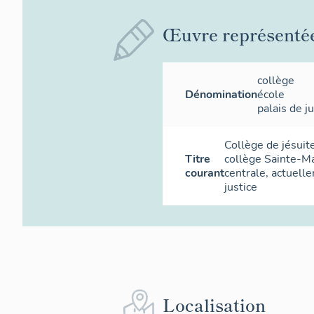
Œuvre représenté
collège
Dénomination
école
palais de j
Collège de jésuit
Titre
collège Sainte-Ma
courant
centrale, actuell
justice
Localisation