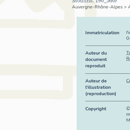
Moulins, 190_560)
Auvergne-Rhône-Alpes
>
I
Immatriculation
0
T
Auteur du
R
document
reproduit
C
Auteur de
l'illustration
(reproduction)
©
Copyright
m
M