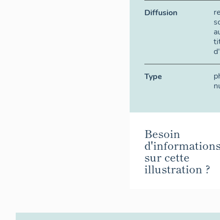
r
Diffusion
s
a
t
d
p
Type
n
Besoin
d'information
sur cette
illustration ?