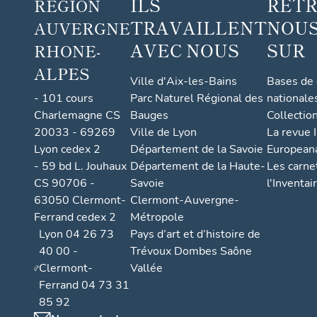
ILS
RET
RÉGION
le,
actuel
TRAVAILLENT
NOUS
AUVERGNE
lemen
AVEC NOUS
SUR
RHONE-
t
ALPES
palais
Ville d'Aix-les-Bains
Bases de
de
- 101 cours
Parc Naturel Régional des
nationale
justice
Charlemagne CS
Bauges
Collectio
20033 - 69269
Ville de Lyon
La revue I
Lyon cedex 2
Département de la Savoie
European
- 59 bd L. Jouhaux
Département de la Haute-
Les carne
CS 90706 -
Savoie
l'Inventai
63050 Clermont-
Clermont-Auvergne-
Ferrand cedex 2
Métropole
Lyon 04 26 73
Pays d’art et d’histoire de
40 00 -
Trévoux Dombes Saône
Clermont-
Vallée
Ferrand 04 73 31
85 92