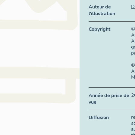
D
Auteur de
l'illustration
©
Copyright
A
A
g
p
©
A
M
2
Année de prise de
vue
r
Diffusion
s
a