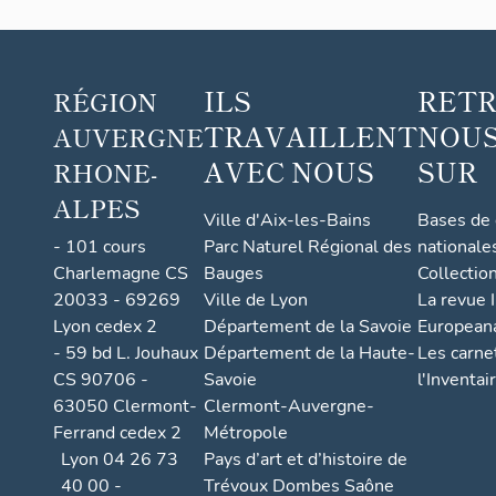
ILS
RET
RÉGION
TRAVAILLENT
NOUS
AUVERGNE
AVEC NOUS
SUR
RHONE-
ALPES
Ville d'Aix-les-Bains
Bases de
- 101 cours
Parc Naturel Régional des
nationale
Charlemagne CS
Bauges
Collectio
20033 - 69269
Ville de Lyon
La revue I
Lyon cedex 2
Département de la Savoie
European
- 59 bd L. Jouhaux
Département de la Haute-
Les carne
CS 90706 -
Savoie
l'Inventai
63050 Clermont-
Clermont-Auvergne-
Ferrand cedex 2
Métropole
Lyon 04 26 73
Pays d’art et d’histoire de
40 00 -
Trévoux Dombes Saône