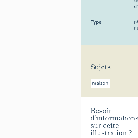
t
d
p
Type
n
Sujets
maison
Besoin
d'information
sur cette
illustration ?