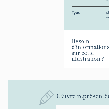
d
p
Type
n
Besoin
d'information
sur cette
illustration ?
Œuvre représenté