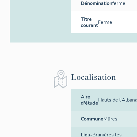
Dénomination
ferme
Titre
Ferme
courant
Localisation
Aire
Hauts de l'Albana
d'étude
Commune
Mûres
Lieu-
Branières les