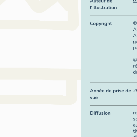
G
Auteur de
l'illustration
©
Copyright
A
A
g
p
©
r
d
2
Année de prise de
vue
r
Diffusion
s
a
t