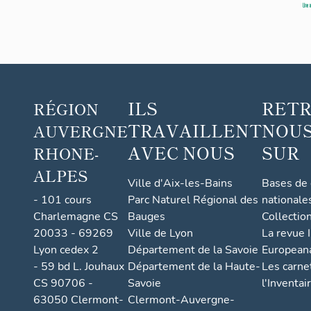
ILS
RET
RÉGION
TRAVAILLENT
NOUS
AUVERGNE
AVEC NOUS
SUR
RHONE-
ALPES
Ville d'Aix-les-Bains
Bases de
- 101 cours
Parc Naturel Régional des
nationale
Charlemagne CS
Bauges
Collectio
20033 - 69269
Ville de Lyon
La revue I
Lyon cedex 2
Département de la Savoie
European
- 59 bd L. Jouhaux
Département de la Haute-
Les carne
CS 90706 -
Savoie
l'Inventai
63050 Clermont-
Clermont-Auvergne-