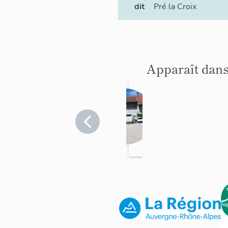
dit
Pré la Croix
Apparaît dans
Ferm
e
Haute-
Savoie
>
Mûres