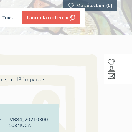
Ma sélection
(0)
Tous
Lancer la recherche
ire, n° 18 impasse
IVR84_20210300
n
103NUCA