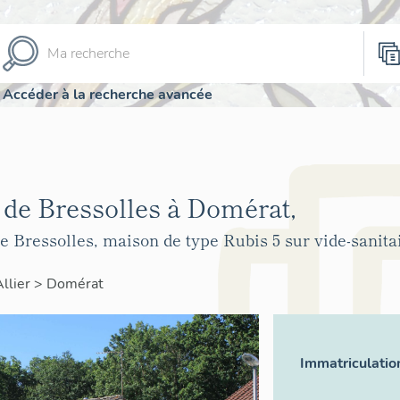
Accéder à la recherche avancée
 de Bressolles à Domérat,
 Bressolles, maison de type Rubis 5 sur vide-sanita
Allier
>
Domérat
Immatriculatio