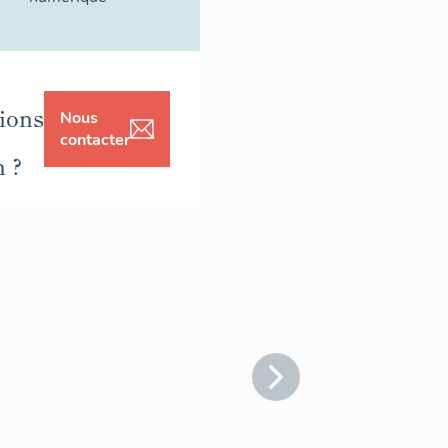
ions
Nous
contacter
n ?