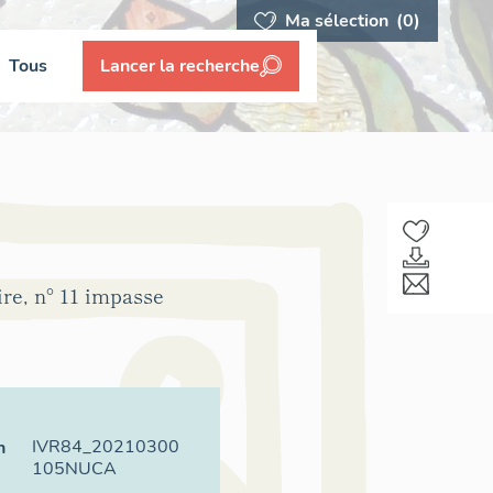
Ma sélection
(0)
Tous
Lancer la recherche
ire, n° 11 impasse
IVR84_20210300
n
105NUCA