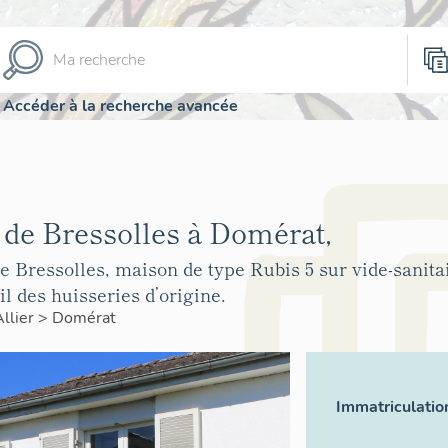
Accéder à la recherche avancée
 de Bressolles à Domérat,
 Bressolles, maison de type Rubis 5 sur vide-sanita
l des huisseries d’origine.
Allier
>
Domérat
Immatriculatio