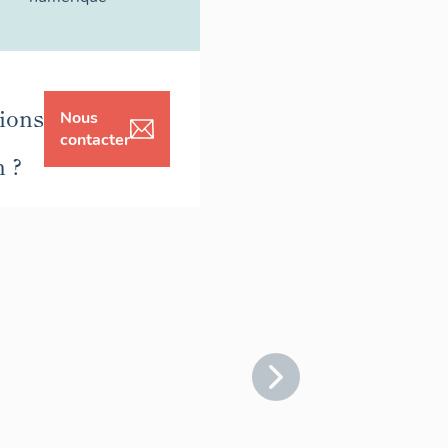
ions
Nous
contacter
n ?