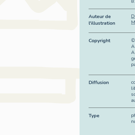
8
D
Auteur de
M
l'illustration
©
Copyright
A
A
g
p
c
Diffusion
l
s
a
p
Type
n