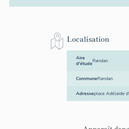
Localisation
Aire
Randan
d'étude
Commune
Randan
Adresse
place Adélaïde d
Apparaît dans