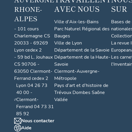
AVEC NOUS
SUR
RHONE-
ALPES
Ville d'Aix-les-Bains
Bases de
- 101 cours
Parc Naturel Régional des
nationale
Charlemagne CS
Bauges
Collectio
20033 - 69269
Ville de Lyon
La revue I
Lyon cedex 2
Département de la Savoie
European
- 59 bd L. Jouhaux
Département de la Haute-
Les carne
CS 90706 -
Savoie
l'Inventai
63050 Clermont-
Clermont-Auvergne-
Ferrand cedex 2
Métropole
Lyon 04 26 73
Pays d’art et d’histoire de
40 00 -
Trévoux Dombes Saône
Clermont-
Vallée
Ferrand 04 73 31
85 92
Nous contacter
Aide