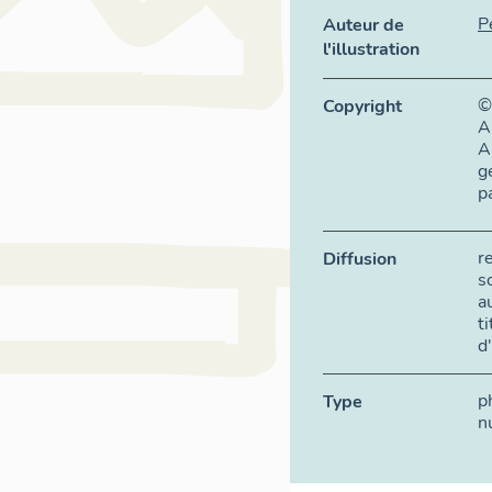
P
Auteur de
l'illustration
©
Copyright
A
A
g
p
r
Diffusion
s
a
t
d
p
Type
n