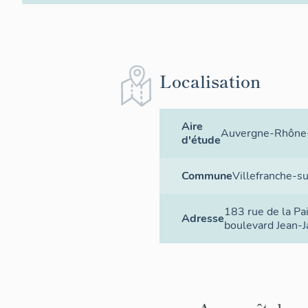
Localisation
Aire
Auvergne-Rhône
d'étude
Commune
Villefranche-s
183 rue de la Pa
Adresse
boulevard Jean-J