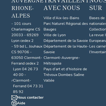
AUVERGNE
AVEC NOUS
SUR
RHONE-
ALPES
Ville d'Aix-les-Bains
Bases de
- 101 cours
Parc Naturel Régional des
nationale
Charlemagne CS
Bauges
Collectio
20033 - 69269
Ville de Lyon
La revue I
Lyon cedex 2
Département de la Savoie
European
- 59 bd L. Jouhaux
Département de la Haute-
Les carne
CS 90706 -
Savoie
l'Inventai
63050 Clermont-
Clermont-Auvergne-
Ferrand cedex 2
Métropole
Lyon 04 26 73
Pays d’art et d’histoire de
40 00 -
Trévoux Dombes Saône
Clermont-
Vallée
Ferrand 04 73 31
85 92
Nous contacter
Aide