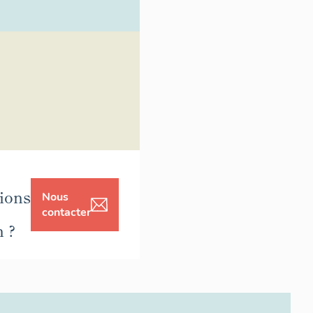
ions
Nous
contacter
n ?