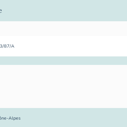
e
13/87/A
ône-Alpes