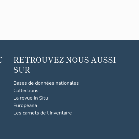
lycée
Gabri
el-
Fauré
C
RETROUVEZ NOUS AUSSI
SUR
Bases de données nationales
Collections
La revue In Situ
Europeana
Les carnets de l'Inventaire