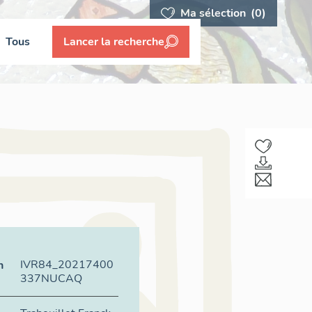
Ma sélection
(0)
Tous
Lancer la recherche
IVR84_20217400
n
337NUCAQ