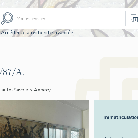
Accéder à la recherche avancée
/87/A,
Haute-Savoie
>
Annecy
Immatriculatio