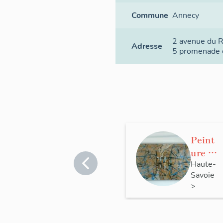
Commune
Annecy
2 avenue du 
Adresse
5 promenade 
Peint
ure :
N/13/
Haute-
Savoie
87/A
>
Annecy