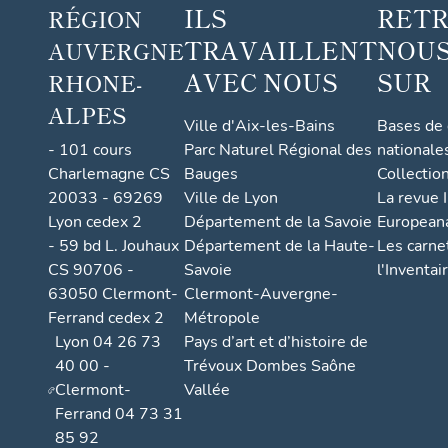
ILS
RET
RÉGION
la
TRAVAILLENT
NOUS
AUVERGNE
comm
une
AVEC NOUS
SUR
RHONE-
ALPES
Ville d'Aix-les-Bains
Bases de
- 101 cours
Parc Naturel Régional des
nationale
Charlemagne CS
Bauges
Collectio
20033 - 69269
Ville de Lyon
La revue I
Lyon cedex 2
Département de la Savoie
European
- 59 bd L. Jouhaux
Département de la Haute-
Les carne
CS 90706 -
Savoie
l'Inventai
63050 Clermont-
Clermont-Auvergne-
Ferrand cedex 2
Métropole
Lyon 04 26 73
Pays d’art et d’histoire de
40 00 -
Trévoux Dombes Saône
Clermont-
Vallée
Ferrand 04 73 31
85 92