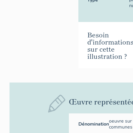
Type
n
Besoin
d'information
sur cette
illustration ?
Œuvre représenté
oeuvre sur
Dénomination
communes