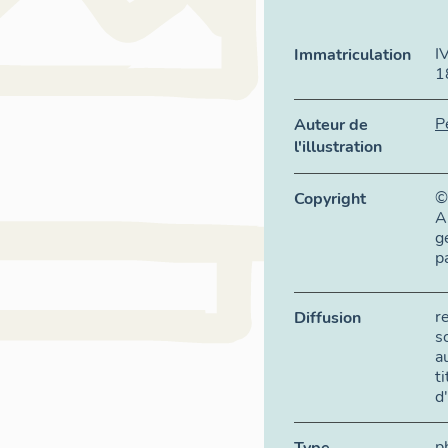
I
Immatriculation
1
P
Auteur de
l'illustration
©
Copyright
A
g
p
r
Diffusion
s
a
t
d
p