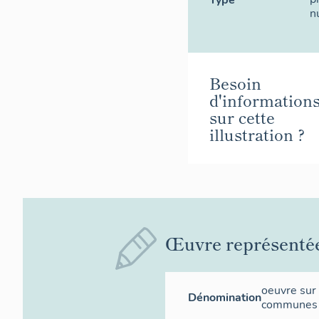
Type
n
Besoin
d'information
sur cette
illustration ?
Œuvre représenté
oeuvre sur
Dénomination
communes