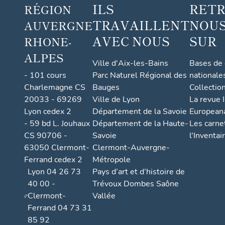
ILS
RET
RÉGION
la
TRAVAILLENT
NOUS
AUVERGNE
comm
une
AVEC NOUS
SUR
RHONE-
ALPES
Ville d'Aix-les-Bains
Bases de
- 101 cours
Parc Naturel Régional des
nationale
Charlemagne CS
Bauges
Collectio
20033 - 69269
Ville de Lyon
La revue I
Lyon cedex 2
Département de la Savoie
European
- 59 bd L. Jouhaux
Département de la Haute-
Les carne
CS 90706 -
Savoie
l'Inventai
63050 Clermont-
Clermont-Auvergne-
Ferrand cedex 2
Métropole
Lyon 04 26 73
Pays d’art et d’histoire de
40 00 -
Trévoux Dombes Saône
Clermont-
Vallée
Ferrand 04 73 31
85 92