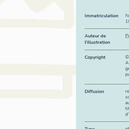
I
Immatriculation
1
P
Auteur de
l'illustration
©
Copyright
A
g
p
r
Diffusion
s
a
t
d
p