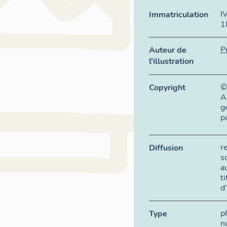
I
Immatriculation
1
P
Auteur de
l'illustration
©
Copyright
A
g
p
r
Diffusion
s
a
t
d
p
Type
n