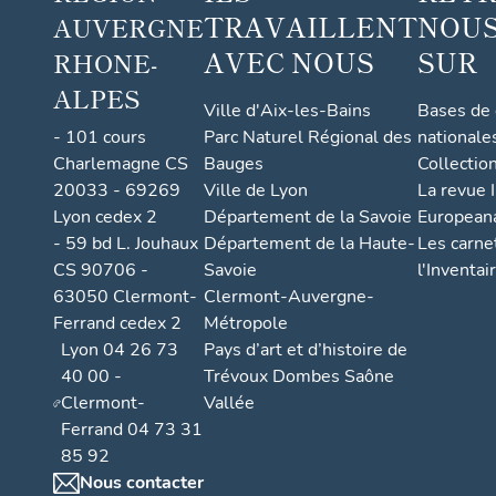
TRAVAILLENT
NOUS
AUVERGNE
comm
une
AVEC NOUS
SUR
RHONE-
ALPES
Ville d'Aix-les-Bains
Bases de
- 101 cours
Parc Naturel Régional des
nationale
Charlemagne CS
Bauges
Collectio
20033 - 69269
Ville de Lyon
La revue I
Lyon cedex 2
Département de la Savoie
European
- 59 bd L. Jouhaux
Département de la Haute-
Les carne
CS 90706 -
Savoie
l'Inventai
63050 Clermont-
Clermont-Auvergne-
Ferrand cedex 2
Métropole
Lyon 04 26 73
Pays d’art et d’histoire de
40 00 -
Trévoux Dombes Saône
Clermont-
Vallée
Ferrand 04 73 31
85 92
Nous contacter