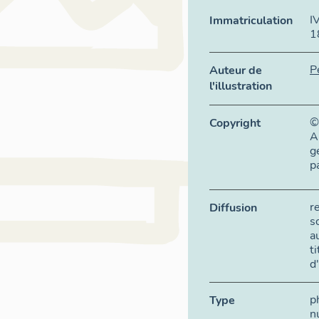
I
Immatriculation
1
P
Auteur de
l'illustration
©
Copyright
A
g
p
r
Diffusion
s
a
t
d
p
Type
n