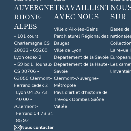
TRAVAILLENT
NOUS
AUVERGNE
comm
une
AVEC NOUS
SUR
RHONE-
ALPES
Ville d'Aix-les-Bains
Bases de
- 101 cours
Parc Naturel Régional des
nationale
Charlemagne CS
Bauges
Collectio
20033 - 69269
Ville de Lyon
La revue I
Lyon cedex 2
Département de la Savoie
European
- 59 bd L. Jouhaux
Département de la Haute-
Les carne
CS 90706 -
Savoie
l'Inventai
63050 Clermont-
Clermont-Auvergne-
Ferrand cedex 2
Métropole
Lyon 04 26 73
Pays d’art et d’histoire de
40 00 -
Trévoux Dombes Saône
Clermont-
Vallée
Ferrand 04 73 31
85 92
Nous contacter