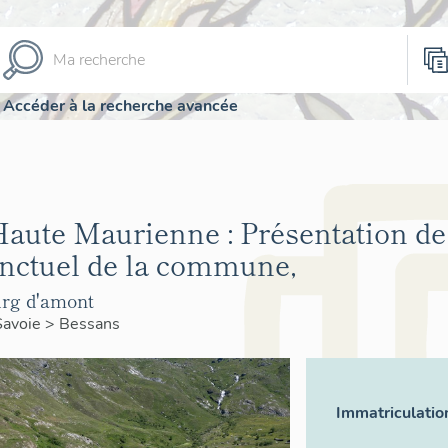
Accéder à la recherche avancée
te Maurienne : Présentation de 
onctuel de la commune,
rg d'amont
Savoie
>
Bessans
Immatriculatio