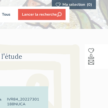
Ma sélection
(0)
Tous
Lancer la recherche
l'étude
IVR84_20227301
n
188NUCA