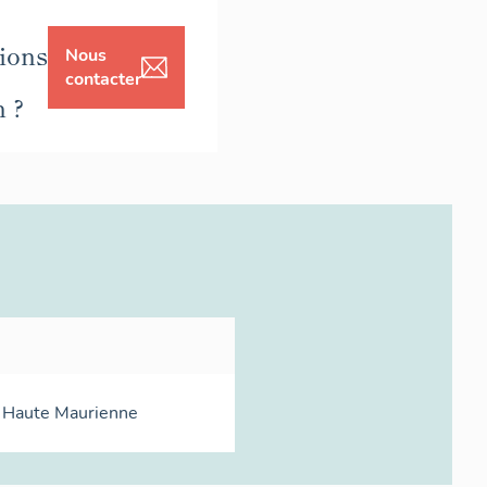
ions
Nous
contacter
n ?
n Haute Maurienne