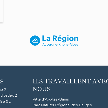
ILS TRAVAILLENT AVE
S
NOUS
ex 2
nd cedex 2
Ville d'Aix-les-Bains
 85 92
Parc Naturel Régional des Bauges