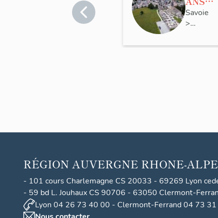
ANS
en
Savoie
>
Haute
Bessans
Mauri
enne :
Prése
ntatio
n de
l'étude
d'inve
ntaire
ponct
uel de
RÉGION
AUVERGNE RHONE-ALPE
la
comm
- 101 cours Charlemagne CS 20033 - 69269 Lyon ced
une
- 59 bd L. Jouhaux CS 90706 - 63050 Clermont-Ferra
Lyon 04 26 73 40 00 - Clermont-Ferrand 04 73 31
Nous contacter