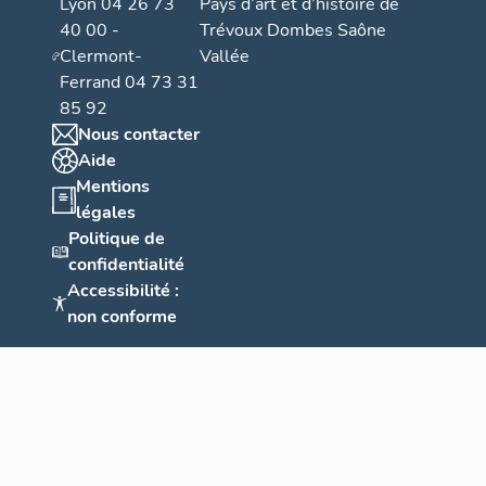
Lyon 04 26 73
Pays d’art et d’histoire de
40 00 -
Trévoux Dombes Saône
Clermont-
Vallée
Ferrand 04 73 31
85 92
Nous contacter
Aide
Mentions
légales
Politique de
confidentialité
Accessibilité :
non conforme