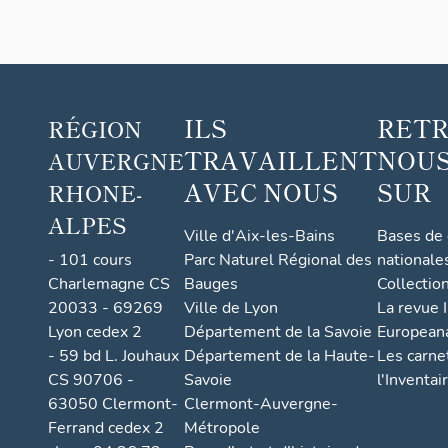
ferme
actuel
lemen
t
maiso
ILS
RET
RÉGION
n
TRAVAILLENT
NOUS
AUVERGNE
d'habi
tation
AVEC NOUS
SUR
RHONE-
ALPES
Ville d'Aix-les-Bains
Bases de
- 101 cours
Parc Naturel Régional des
nationale
Charlemagne CS
Bauges
Collectio
20033 - 69269
Ville de Lyon
La revue I
Lyon cedex 2
Département de la Savoie
European
- 59 bd L. Jouhaux
Département de la Haute-
Les carne
CS 90706 -
Savoie
l'Inventai
63050 Clermont-
Clermont-Auvergne-
Ferrand cedex 2
Métropole