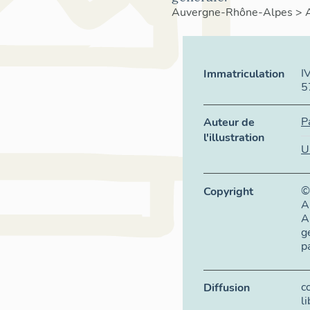
Auvergne-Rhône-Alpes
>
I
Immatriculation
5
P
Auteur de
l'illustration
U
©
Copyright
A
A
g
p
c
Diffusion
l