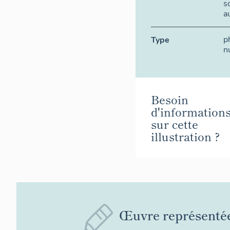
s
a
p
Type
n
Besoin
d'information
sur cette
illustration ?
Œuvre représenté