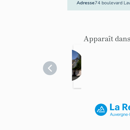
Adresse
74 boulevard Lav
Apparaît dans
maisons
Puy-de-
Dôme
>
Clermont-
Ferrand