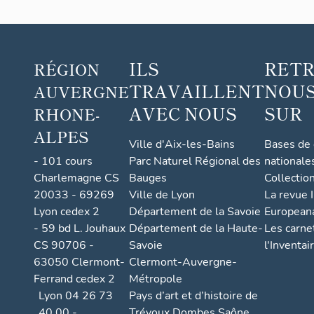
ILS
RET
RÉGION
TRAVAILLENT
NOUS
AUVERGNE
AVEC NOUS
SUR
RHONE-
ALPES
Ville d'Aix-les-Bains
Bases de
- 101 cours
Parc Naturel Régional des
nationale
Charlemagne CS
Bauges
Collectio
20033 - 69269
Ville de Lyon
La revue I
Lyon cedex 2
Département de la Savoie
European
- 59 bd L. Jouhaux
Département de la Haute-
Les carne
CS 90706 -
Savoie
l'Inventai
63050 Clermont-
Clermont-Auvergne-
Ferrand cedex 2
Métropole
Lyon 04 26 73
Pays d’art et d’histoire de
40 00 -
Trévoux Dombes Saône