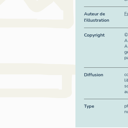
F
Auteur de
l'illustration
©
Copyright
A
A
g
p
c
Diffusion
l
s
a
p
Type
n