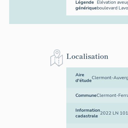
Légende
Elévation aveu
générique
boulevard Lavo
Localisation
Aire
Clermont-Auver
d'étude
Commune
Clermont-Ferr
Information
2022 LN 10
cadastrale