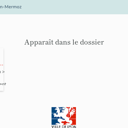
an-Mermoz
Apparaît dans le dossier
on
n
>
ne
ent
ent