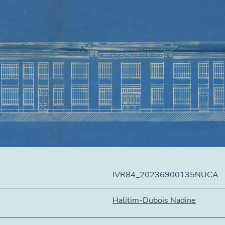
IVR84_20236900135NUCA
Halitim-Dubois Nadine