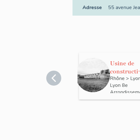
Adresse
55 avenue Je
Usine de
constructi
électrique
Rhône
>
Lyo
Lyon 8e
Paris-Rhô
Arrondissem
actuellem
Valéo