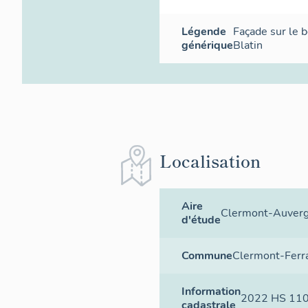
Légende
Façade sur le 
générique
Blatin
Localisation
Aire
Clermont-Auver
d'étude
Commune
Clermont-Ferr
Information
2022 HS 11
cadastrale