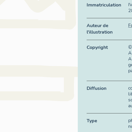
I
Immatriculation
2
F
Auteur de
l'illustration
©
Copyright
A
A
g
p
c
Diffusion
l
s
a
p
Type
n