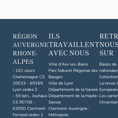
s
internat
ionales
et
service
ILS
RET
RÉGION
commu
TRAVAILLENT
NOUS
AUVERGNE
nication
de
AVEC NOUS
SUR
RHONE-
l'univer
ALPES
sité
Ville d'Aix-les-Bains
Bases de
Clermo
- 101 cours
Parc Naturel Régional des
nationale
Charlemagne CS
Bauges
Collectio
nt-
20033 - 69269
Ville de Lyon
La revue I
Auverg
Lyon cedex 2
Département de la Savoie
European
ne)
- 59 bd L. Jouhaux
Département de la Haute-
Les carne
CS 90706 -
Savoie
l'Inventai
63050 Clermont-
Clermont-Auvergne-
Ferrand cedex 2
Métropole