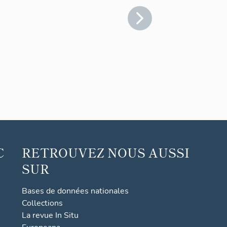
C
RETROUVEZ NOUS AUSSI
SUR
Bases de données nationales
Collections
La revue In Situ