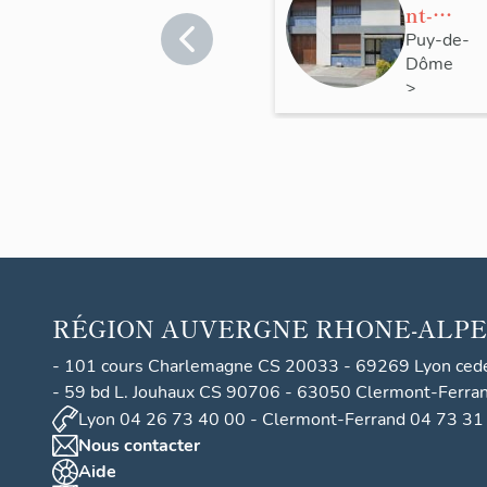
nt-
Ferrand
Puy-de-
Dôme
la
>
maison
Clermont
V., 1961,
Ferrand
Jean-
Paul
BERTR
AND
architec
te
RÉGION
AUVERGNE RHONE-ALPE
- 101 cours Charlemagne CS 20033 - 69269 Lyon ced
- 59 bd L. Jouhaux CS 90706 - 63050 Clermont-Ferra
Lyon 04 26 73 40 00 - Clermont-Ferrand 04 73 31
Nous contacter
Aide