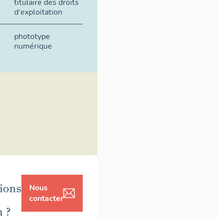
titulaire des droits
d'exploitation
phototype
numérique
ions
Nous
contacter
n ?