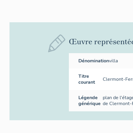
Œuvre représenté
Dénomination
villa
Titre
Clermont-Ferr
courant
Légende
plan de l'étag
générique
de Clermont-F