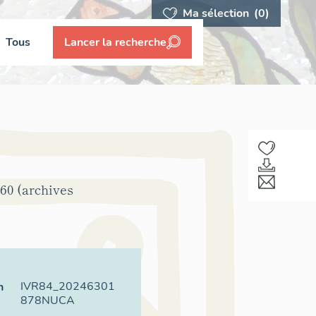
Ma sélection
(0)
Tous
Lancer la recherche
960 (archives
IVR84_20246301
n
878NUCA