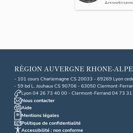
Arrondissem
actuellem
Valéo
RÉGION
AUVERGNE RHONE-ALPE
- 101 cours Charlemagne CS 20033 - 69269 Lyon ced
- 59 bd L. Jouhaux CS 90706 - 63050 Clermont-Ferra
Lyon 04 26 73 40 00 - Clermont-Ferrand 04 73 31
Nous contacter
Aide
Mentions légales
Politique de confidentialité
Accessibilité : non conforme