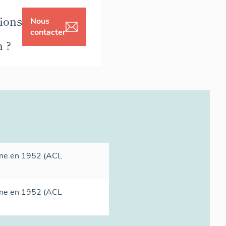
ions
Nous
contacter
n ?
hône en 1952 (ACL
hône en 1952 (ACL