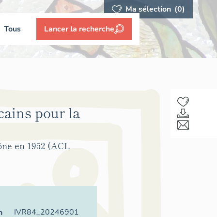
Ma sélection
(0)
Tous
Lancer la recherche
cains pour la
hône en 1952 (ACL
IVR84_20246901
n