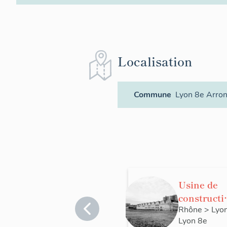
Localisation
Commune
Lyon 8e Arro
Usine de
constructi
électrique
Rhône
>
Lyo
Lyon 8e
Paris-Rhô