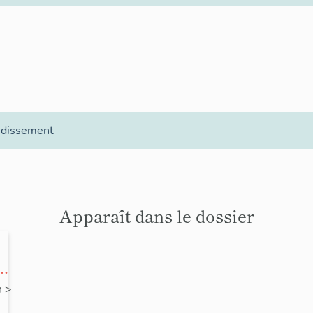
ndissement
Apparaît dans le dossier
on
n
>
ne