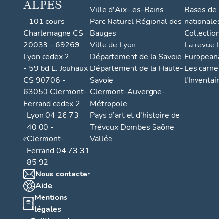
ALPES
Ville d'Aix-les-Bains
Bases de
- 101 cours
Parc Naturel Régional des
nationale
Charlemagne CS
Bauges
Collectio
20033 - 69269
Ville de Lyon
La revue I
Lyon cedex 2
Département de la Savoie
European
- 59 bd L. Jouhaux
Département de la Haute-
Les carne
CS 90706 -
Savoie
l'Inventai
63050 Clermont-
Clermont-Auvergne-
Ferrand cedex 2
Métropole
Lyon 04 26 73
Pays d’art et d’histoire de
40 00 -
Trévoux Dombes Saône
Clermont-
Vallée
Ferrand 04 73 31
85 92
Nous contacter
Aide
Mentions
légales