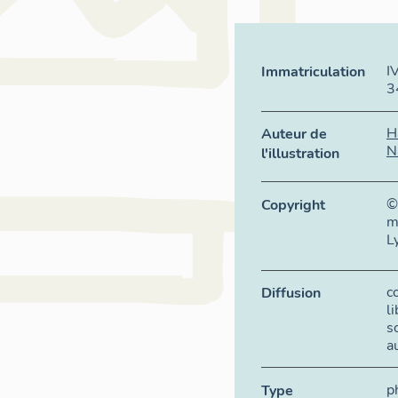
I
Immatriculation
3
H
Auteur de
N
l'illustration
©
Copyright
m
L
c
Diffusion
l
s
a
p
Type