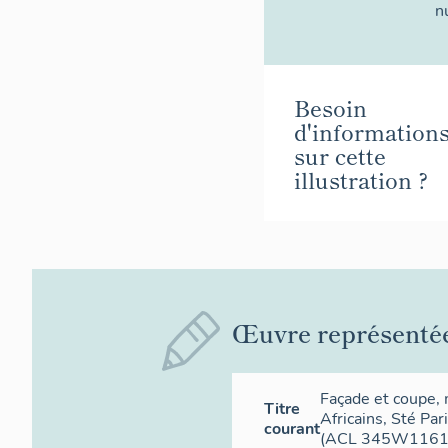
n
Besoin
d'information
sur cette
illustration ?
Œuvre représenté
Façade et coupe,
Titre
Africains, Sté Pa
courant
(ACL 345W1161