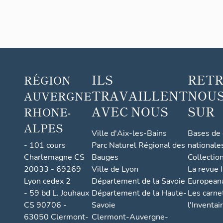
Rivière
.
ILS
RET
RÉGION
TRAVAILLENT
NOUS
AUVERGNE
AVEC NOUS
SUR
RHONE-
ALPES
Ville d'Aix-les-Bains
Bases de
- 101 cours
Parc Naturel Régional des
nationale
Charlemagne CS
Bauges
Collectio
20033 - 69269
Ville de Lyon
La revue I
Lyon cedex 2
Département de la Savoie
European
- 59 bd L. Jouhaux
Département de la Haute-
Les carne
CS 90706 -
Savoie
l'Inventai
63050 Clermont-
Clermont-Auvergne-