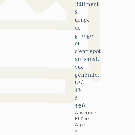
Bâtiment
à
usage
de
grange
ou
d'entrepôt
artisanal,
vue
générale.
(A3
434
à
439)
Auvergne-
Rhône-
Alpes
>