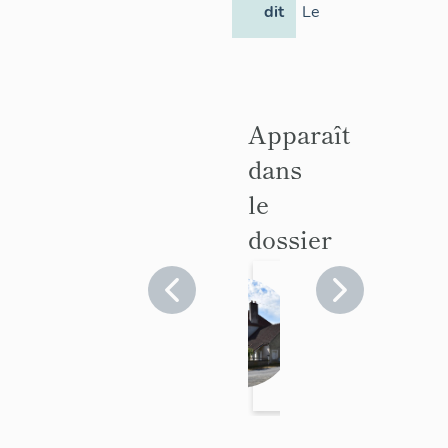
dit
Le
Apparaît
dans
le
dossier
Ecart
du
Pont
Allier
>
Château-
actuell
sur-
ement
Allier
de la