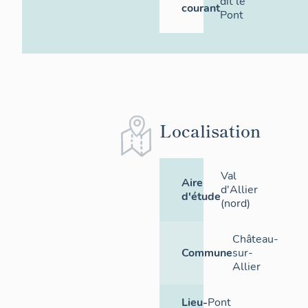
dit le
courant
Pont
Localisation
Val
Aire
d'Allier
d'étude
(nord)
Château-
Commune
sur-
Allier
Lieu-
Pont