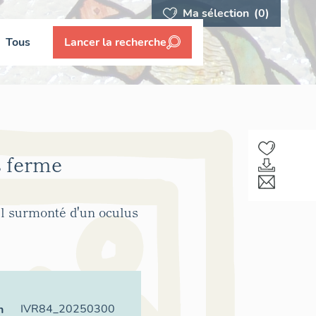
Ma sélection
(0)
Tous
Lancer la recherche
s ferme
il surmonté d'un oculus
IVR84_20250300
n