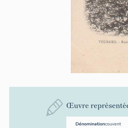
Œuvre représenté
Dénomination
couvent