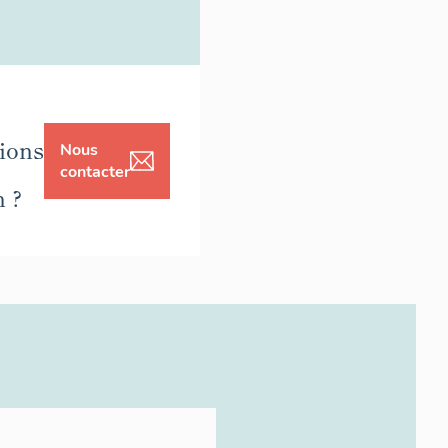
ions
Nous
contacter
n ?