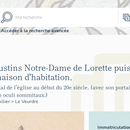
Accéder à la recherche avancée
stins Notre-Dame de Lorette pui
aison d'habitation,
l de l'église au début du 20e siècle, (avec son porta
ts oculi sommitaux.)
Allier
>
Le Veurdre
Immatriculatio