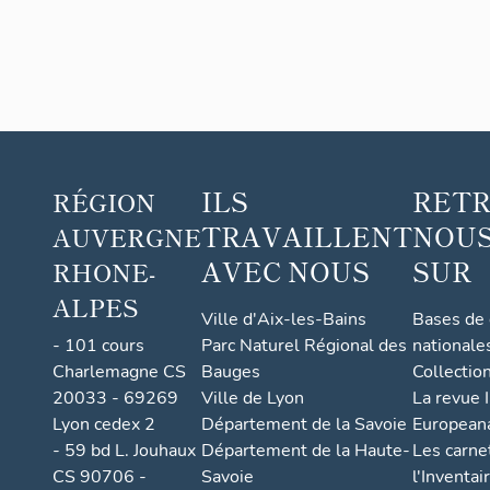
parc Blandan
depuis 2013
ILS
RET
RÉGION
TRAVAILLENT
NOUS
AUVERGNE
AVEC NOUS
SUR
RHONE-
ALPES
Ville d'Aix-les-Bains
Bases de
- 101 cours
Parc Naturel Régional des
nationale
Charlemagne CS
Bauges
Collectio
20033 - 69269
Ville de Lyon
La revue I
Lyon cedex 2
Département de la Savoie
European
- 59 bd L. Jouhaux
Département de la Haute-
Les carne
CS 90706 -
Savoie
l'Inventai