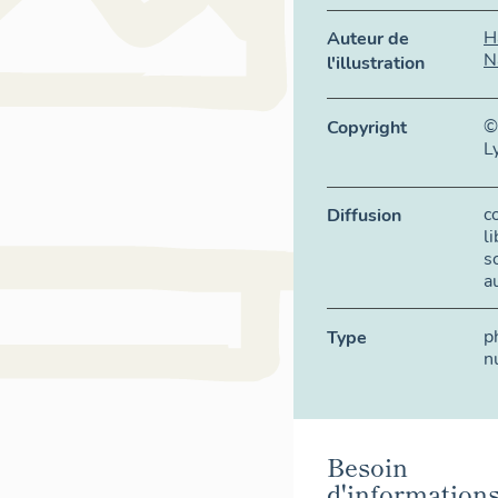
H
Auteur de
N
l'illustration
©
Copyright
L
c
Diffusion
l
s
a
p
Type
n
Besoin
d'information