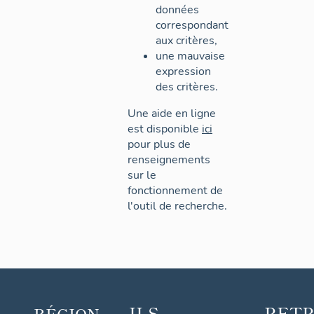
données
correspondant
aux critères,
une mauvaise
expression
des critères.
Une aide en ligne
est disponible
ici
pour plus de
renseignements
sur le
fonctionnement de
l'outil de recherche.
ILS
RET
RÉGION