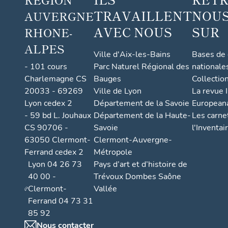
TRAVAILLENT
NOUS
AUVERGNE
AVEC NOUS
SUR
RHONE-
ALPES
Ville d'Aix-les-Bains
Bases de
- 101 cours
Parc Naturel Régional des
nationale
Charlemagne CS
Bauges
Collectio
20033 - 69269
Ville de Lyon
La revue I
Lyon cedex 2
Département de la Savoie
European
- 59 bd L. Jouhaux
Département de la Haute-
Les carne
CS 90706 -
Savoie
l'Inventai
63050 Clermont-
Clermont-Auvergne-
Ferrand cedex 2
Métropole
Lyon 04 26 73
Pays d’art et d’histoire de
40 00 -
Trévoux Dombes Saône
Clermont-
Vallée
Ferrand 04 73 31
85 92
Nous contacter