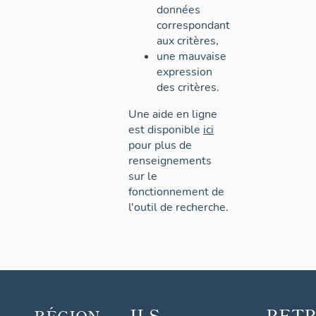
données
correspondant
aux critères,
une mauvaise
expression
des critères.
Une aide en ligne
est disponible
ici
pour plus de
renseignements
sur le
fonctionnement de
l'outil de recherche.
ILS
RET
RÉGION