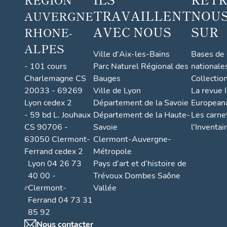
TRAVAILLENT
NOUS
AUVERGNE
AVEC NOUS
SUR
RHONE-
ALPES
Ville d'Aix-les-Bains
Bases de
- 101 cours
Parc Naturel Régional des
nationale
Charlemagne CS
Bauges
Collectio
20033 - 69269
Ville de Lyon
La revue I
Lyon cedex 2
Département de la Savoie
European
- 59 bd L. Jouhaux
Département de la Haute-
Les carne
CS 90706 -
Savoie
l'Inventai
63050 Clermont-
Clermont-Auvergne-
Ferrand cedex 2
Métropole
Lyon 04 26 73
Pays d’art et d’histoire de
40 00 -
Trévoux Dombes Saône
Clermont-
Vallée
Ferrand 04 73 31
85 92
Nous contacter