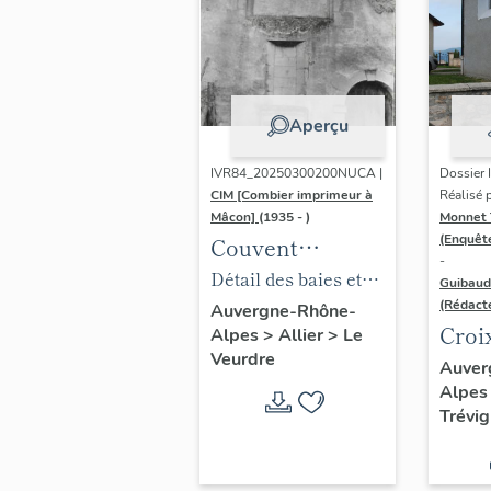
moitié 20e siècle
(Collection
particulière).
Aperçu
IVR84_20250300200NUCA |
Dossier
CIM [Combier imprimeur à
Réalisé 
Mâcon]
(1935 - )
Monnet 
(Enquêt
Couvent
-
d'Augustins
Détail des baies et
Guibaud
Notre-Dame de
(Rédact
de la niche du mur
Auvergne-Rhône-
Croi
Alpes
>
Allier
>
Le
Lorette puis
méridional de
Veurdre
che
ferme
Auver
l'église du couvent
Alpe
actuellement
de Notre-Dame de
Trévig
maison
Lorette, Carte
d'habitation
postale, années 1950.