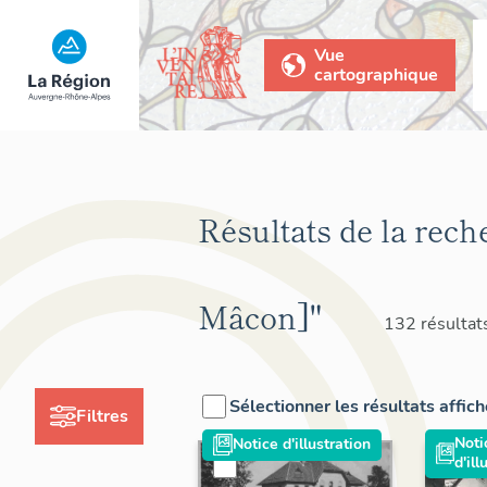
Vue
cartographique
Résultats de la rech
Mâcon]"
132 résultat
Sélectionner les résultats affic
Filtres
Noti
Notice d'illustration
d'ill