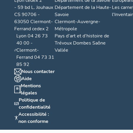
Lyon cedex 2
Département de la Savoie
European
- 59 bd L. Jouhaux
Département de la Haute-
Les carne
CS 90706 -
Savoie
l'Inventai
63050 Clermont-
Clermont-Auvergne-
Ferrand cedex 2
Métropole
Lyon 04 26 73
Pays d’art et d’histoire de
40 00 -
Trévoux Dombes Saône
Clermont-
Vallée
Ferrand 04 73 31
85 92
Nous contacter
Aide
Mentions
légales
Politique de
confidentialité
Accessibilité :
non conforme