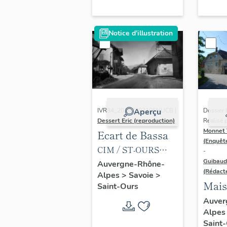
[Combier imprimeur
à Mâcon] (éditeur,
Notice d'illustration
imprimeur), 2e
moitié 20e siècle
(Collection
particulière).
IVR84_20167303105NUCB |
Aperçu
Dossier
Dessert Eric (reproduction)
Réalisé 
Monnet 
Ecart de Bassa
(Enquêt
CIM / ST-OURS
-
Guibaud
(Savoie) 21 – Le
Auvergne-Rhône-
(Rédact
Alpes
>
Savoie
>
Carrefour
Mais
Saint-Ours
COMBIER IMP.
la Fo
Auver
MACON (S. – et - L.).
Alpe
faïen
Carte postale, milieu
Saint