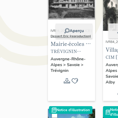
Aperçu
IVR84_20167303079NUCB |
Dessert Eric (reproduction)
Mairie-écoles et
IVR84_
Vill
foyer de la
TRÉVIGNIN
CIM [V
campagne (salle
(Savoie) – Groupe
Auvergne-Rhône-
Tillie
Alpes
>
Savoie
>
Auver
des fêtes)
Scolaire COMBIER
Trévignin
Alpe
route 
IMP. MACON. Carte
Savoi
Carte 
postale, vers 1935.
Alby
milieu
(colle
partic
Noti
Notice d'illustration
d'ill