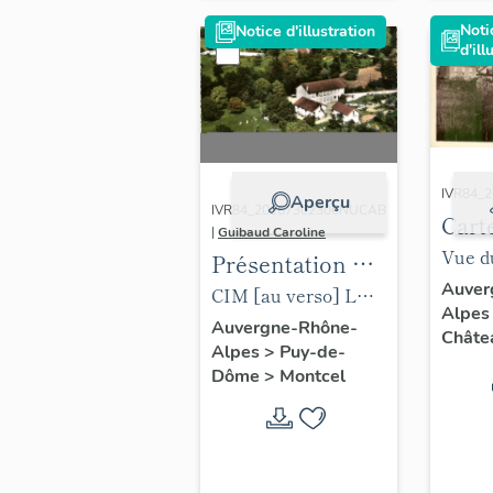
Noti
Notice d'illustration
d'ill
IVR84_
Aperçu
IVR84_20167302306NUCAB
Carte
|
Guibaud Caroline
Chât
Vue d
Présentation de
Allie
depuis
Auver
la commune de
CIM [au verso] LE
Alpe
du 20
Montcel
MONTCEL (73.
Auvergne-Rhône-
Châtea
Alpes
>
Puy-de-
Savoie), alt. 620 m.
Dôme
>
Montcel
331-55 A – Vue
aérienne – Le
Bocage. Carte
postale, CIM