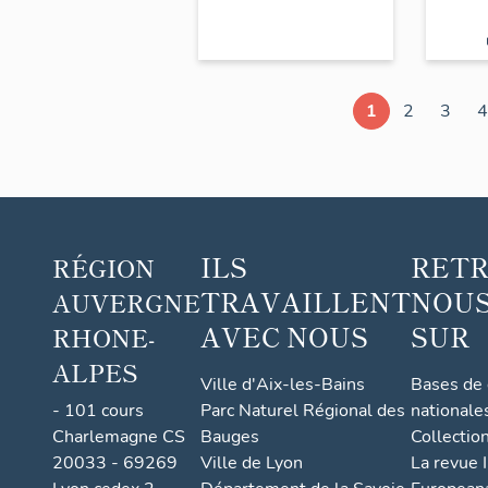
Fore
20e siècle (AP
colo
Podevin).
vaca
l’Ay
1
2
3
4
actu
mais
imme
loge
ILS
RET
RÉGION
TRAVAILLENT
NOUS
AUVERGNE
AVEC NOUS
SUR
RHONE-
ALPES
Ville d'Aix-les-Bains
Bases de
- 101 cours
Parc Naturel Régional des
nationale
Charlemagne CS
Bauges
Collectio
20033 - 69269
Ville de Lyon
La revue I