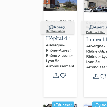
Dossier IA69004424 |
Dossier IA6900
Réalisé par
Aperçu
Aperçu
Réalisé par
Defillon Julien
Defillon Julien
Hôpital de
Immeubl
Fourvière,
Auvergne-
Auvergne-
Rhône-Alpes
>
centre de
Rhône-Alp
Rhône
>
Lyon
>
Rhône
>
Ly
gérontologie
Lyon 5e
Lyon 3e
Arrondissement
Arrondisse
Dossier
Dos