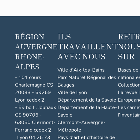
ILS
RET
RÉGION
TRAVAILLENT
NOUS
AUVERGNE
AVEC NOUS
SUR
RHONE-
ALPES
Ville d'Aix-les-Bains
Bases de
- 101 cours
Parc Naturel Régional des
nationale
Charlemagne CS
Bauges
Collectio
20033 - 69269
Ville de Lyon
La revue I
Lyon cedex 2
Département de la Savoie
European
- 59 bd L. Jouhaux
Département de la Haute-
Les carne
CS 90706 -
Savoie
l'Inventai
63050 Clermont-
Clermont-Auvergne-
Ferrand cedex 2
Métropole
Lyon 04 26 73
Pays d’art et d’histoire de