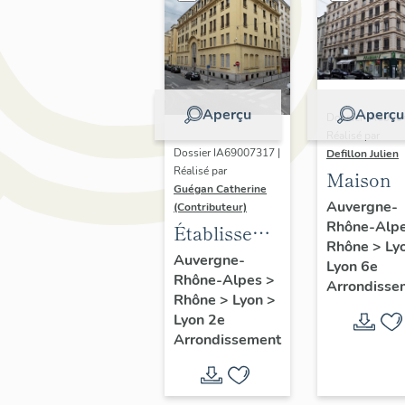
Aperçu
Aperçu
Dossier IA6900
Réalisé par
Dossier IA69007317 |
Defillon Julien
Réalisé par
Maison
Guégan Catherine
Auvergne-
(Contributeur)
Rhône-Alp
Établissement
Rhône
>
Ly
de bains, dit
Auvergne-
Lyon 6e
Rhône-Alpes
>
Grand
Arrondisse
Rhône
>
Lyon
>
Hammam
Lyon 2e
lyonnais,
Arrondissement
puis Hôtel
Claridge,