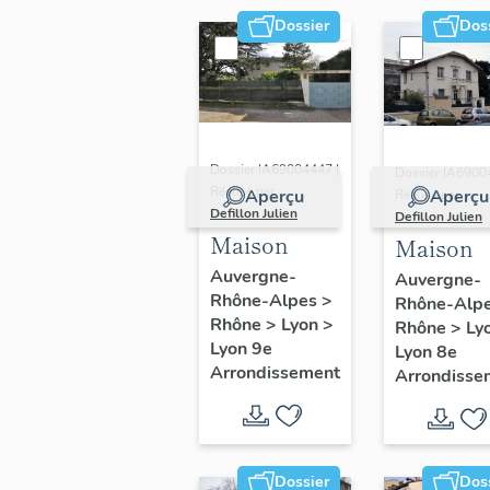
puis
Dossier
Dos
université,
dite
Facultés
catholiques
de Lyon,
Dossier IA69004447 |
Dossier IA6900
actuellement
Réalisé par
Aperçu
Aperçu
Réalisé par
Defillon Julien
immeuble
Defillon Julien
Maison
Maison
Auvergne-
Auvergne-
Rhône-Alpes
>
Rhône-Alp
Rhône
>
Lyon
>
Rhône
>
Ly
Lyon 9e
Lyon 8e
Arrondissement
Arrondisse
Dossier
Dos