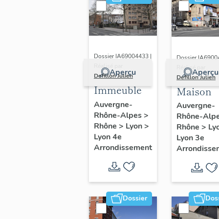
Dossier IA69004433 |
Dossier IA6900
Réalisé par
Réalisé par
Aperçu
Aperçu
Defillon Julien
Defillon Julien
Immeuble
Maison
Auvergne-
Auvergne-
Rhône-Alpes
>
Rhône-Alp
Rhône
>
Lyon
>
Rhône
>
Ly
Lyon 4e
Lyon 3e
Arrondissement
Arrondisse
Dossier
Dos