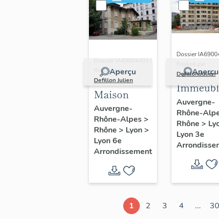
Dossier IA6900
Dossier IA69004493 |
Réalisé par
Réalisé par
Aperçu
Aperçu
Defillon Julien
Defillon Julien
Immeubl
Maison
Auvergne-
Auvergne-
Rhône-Alp
Rhône-Alpes
>
Rhône
>
Ly
Rhône
>
Lyon
>
Lyon 3e
Lyon 6e
Arrondisse
Arrondissement
1
2
3
4
...
3