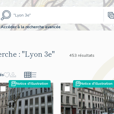
Accéder à la recherche avancée
erche :
"Lyon 3e"
453 résultats
hés
Notice d'illustration
Notice d'illustration