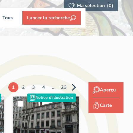
Ma sélection
(0)
Tous
Lancer la recherche
1
2
3
4
...
23
Aperçu
Notice d'illustration
Carte