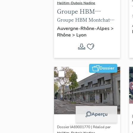
Halitim-Dubois Nadine
Groupe HBM
Montchat Lyon 3e
Groupe HBM Montchat
(vue Google)
Lyon 3e (vue Google)
Auvergne-Rhône-Alpes
>
Rhône
>
Lyon
Dossier
Aperçu
Dossier IA69001770 | Réalisé par