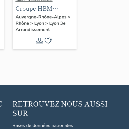
Halitim-Dubois Nadine
Groupe HBM
Lavoisier
Auvergne-Rhône-Alpes
>
Rhône
>
Lyon
>
Lyon 3e
Arrondissement
C
RETROUVEZ NOUS AUSSI
SUR
Bases de données nationales