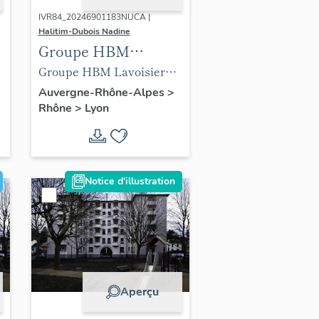
IVR84_20246901183NUCA |
Halitim-Dubois Nadine
Groupe HBM
Lavoisier Lyon 3e
Groupe HBM Lavoisier
(vue Google)
Lyon 3e (vue Google)
Auvergne-Rhône-Alpes
>
Rhône
>
Lyon
Notice d'illustration
Aperçu