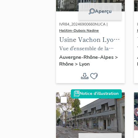
Aperçu
IVR84_20246900660NUCA |
Halitim-Dubois Nadine
Usine Vachon Lyon
3e
Vue d'ensemble de la
société Vachon avec une
Auvergne-Rhône-Alpes
>
Rhône
>
Lyon
extension en logement
Notice d'illustration