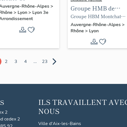
Debeaune Mathilde
construction
Auvergne-Rhône-Alpes
>
Groupe HMB de
Rhône
>
Lyon
>
Lyon 3e
mécanique
Lyon
Groupe HBM Montchat
Arrondissement
Camionnage Lavillat
Lyon 3e façade sur jardin
Auvergne-Rhône-Alpes
>
Rhône
>
Lyon
2
3
4
...
23
ILS TRAVAILLENT AVE
S
NOUS
ex 2
nd cedex 2
Ville d'Aix-les-Bains
 85 92