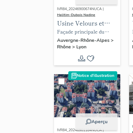
IVR84_20246900674NUCA |
Halitim-Dubois Nadine
Usine Velours et
Peluches Lyon 3e
Façade principale du
bâtiment de la rue
Auvergne-Rhône-Alpes
>
Rhône
>
Lyon
Baraban
Notice d'illustration
Aperçu
IVR84_20246901184NUCA |