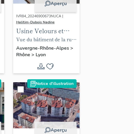
Aperçu
IVR84_20246900673NUCA |
Halitim-Dubois Nadine
Usine Velours et
Peluches Lyon 3e
Vue du bâtiment de la rue
Baraban
Auvergne-Rhône-Alpes
>
Rhône
>
Lyon
Notice d'illustration
Aperçu