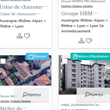
Dossier IA69001799 | Réalisé par
Usine de chaussure
Halitim-Dubois Nadine
Groupe HBM
Neyron vue angle
Usine de chaussure
Montchat
avenue Félix-Faure
Neyron vue angle avenue
Auvergne-Rhône-Alpes
>
Auvergne-Rhône-Alpes
>
Rhône
>
Lyon
>
Lyon 3e
Rhône
>
Lyon
Lyon 3e
Félix-Faure Lyon 3e
Arrondissement
Dossier
Notice d'illustration
Aperçu
Aperçu
Dossier IA69001801 | Réalisé par
Halitim-Dubois Nadine
IVR84_20256900007NUCA |
Atelier de