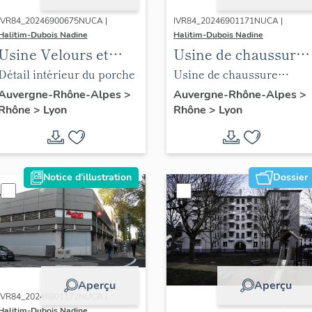
IVR84_20246900675NUCA |
IVR84_20246901171NUCA |
Halitim-Dubois Nadine
Halitim-Dubois Nadine
Usine Velours et
Usine de chaussure
Peluches Lyon 3e
Neyron Lyon 3e
Détail intérieur du porche
Usine de chaussure
Neyron vue est
Auvergne-Rhône-Alpes
>
Auvergne-Rhône-Alpes
>
Rhône
>
Lyon
Rhône
>
Lyon
Notice d'illustration
Dossier
Aperçu
Aperçu
IVR84_20246901172NUCA |
Halitim-Dubois Nadine