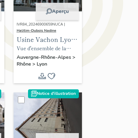
Aperçu
IVR84_20246900659NUCA |
Halitim-Dubois Nadine
Usine Vachon Lyon
3e
Vue d'ensemble de la
société Vachon
Auvergne-Rhône-Alpes
>
Rhône
>
Lyon
Notice d'illustration