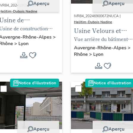
Aperçu
Aperçu
IVR84_20246901173NUCA |
Halitim-Dubois Nadine
IVR84_20246900672NUCA |
Usine de
Halitim-Dubois Nadine
construction
Usine de construction
Usine Velours et
mécanique Lyon 3e
mécanique quartier
Auvergne-Rhône-Alpes
>
Peluches Lyon 3e
Vue arrière du bâtiment
Rhône
>
Lyon
Montchat
principal
Auvergne-Rhône-Alpes
>
Rhône
>
Lyon
Notice d'illustration
Notice d'illustration
Aperçu
Aperçu