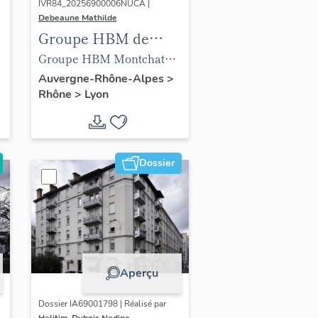
IVR84_20256900006NUCA |
Debeaune Mathilde
Groupe HBM de
Lyon
Groupe HBM Montchat
Lyon 3e
Auvergne-Rhône-Alpes
>
Rhône
>
Lyon
Dossier
Aperçu
Dossier IA69001798 | Réalisé par