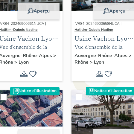
Aperçu
Aperçu
IVR84_20246900661NUCA |
IVR84_20246900658NUCA |
Halitim-Dubois Nadine
Halitim-Dubois Nadine
Usine Vachon Lyon
Usine Vachon Lyon
3e
3e
Vue d'ensemble de la
Vue d'ensemble de la
société Vachon avec une
société Vachon
Auvergne-Rhône-Alpes
>
Auvergne-Rhône-Alpes
>
Rhône
>
Lyon
Rhône
>
Lyon
extension en logement
Notice d'illustration
Notice d'illustration