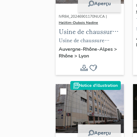
Aperçu
IVR84_20246901170NUCA |
Halitim-Dubois Nadine
Usine de chaussure
Neyron, Lyon 3e
Usine de chaussure
Neyron, Lyon 3e
Auvergne-Rhône-Alpes
>
Rhône
>
Lyon
Notice d'illustration
Aperçu