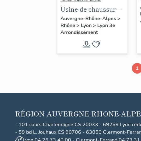
Halitim-Dubois Nadine
Usine de chaussures
Neyron actuellement
Auvergne-Rhône-Alpes
>
Rhône
>
Lyon
>
Lyon 3e
supérette
Arrondissement
1
RÉGION
AUVERGNE RHONE-ALPE
- 101 cours Charlemagne CS 20033 - 69269 Lyon ced
- 59 bd L. Jouhaux CS 90706 - 63050 Clermont-Ferra
Lyon 04 26 73 40 00 - Clermont-Ferrand 04 73 31