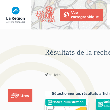
Vue
cartographique
Résultats de la rech
résultats
Sélectionner les résultats affic
Filtres
Noti
Notice d'illustration
d'ill