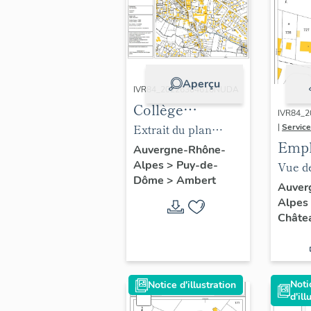
Aperçu
IVR84_20226304616NUDA
Collège
IVR84_
municipal, puis
Extrait du plan
|
Service
Emp
lycée polyvalent
cadastral, 2017.
Auvergne-Rhône-
sur l
Alpes
>
Puy-de-
Blaise-Pascal
Vue d
Dôme
>
Ambert
cada
d'Ambert
l'impl
Auver
Alpes
pres
presby
Châtea
Chât
comm
Allie
423, 
Noti
Notice d'illustration
d'ill