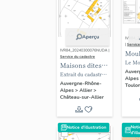
Aperçu
IVR84_
|
Service
IVR84_20240300076NUDA |
Moul
Service du cadastre
puis
Le Mou
Maisons dites
dite
du pla
Auver
du Lieu Forgeat
Extrait du cadastre
Alpes
Bern
(2021)
ou du Lieu
mis à jour en 2016.
Auvergne-Rhône-
Toulon
AP 01.
Alpes
>
Allier
>
Carobe
Château-sur-Allier
Noti
Notice d'illustration
d'ill