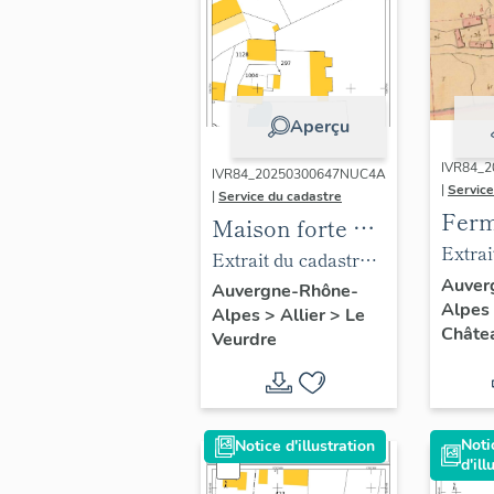
Aperçu
IVR84_
IVR84_20250300647NUC4A
|
Service
|
Service du cadastre
Ferm
Maison forte dit
doma
Extrai
ancien château
Extrait du cadastre
Fond
sur-Al
de la Beaume
Auver
révisé en 2024,
Auvergne-Rhône-
Alpes
actu
dite d
Alpes
>
Allier
>
Le
puis ferme
parcelle 297.
Châtea
Veurdre
mais
en deu
actuellement
1ère f
maison
termi
d'habitation.
par M
Noti
Notice d'illustration
d'ill
géomè