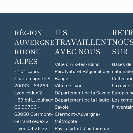
ILS
RET
RÉGION
TRAVAILLENT
NOUS
AUVERGNE
AVEC NOUS
SUR
RHONE-
ALPES
Ville d'Aix-les-Bains
Bases de
- 101 cours
Parc Naturel Régional des
nationale
Charlemagne CS
Bauges
Collectio
20033 - 69269
Ville de Lyon
La revue I
Lyon cedex 2
Département de la Savoie
European
- 59 bd L. Jouhaux
Département de la Haute-
Les carne
CS 90706 -
Savoie
l'Inventai
63050 Clermont-
Clermont-Auvergne-
Ferrand cedex 2
Métropole
Lyon 04 26 73
Pays d’art et d’histoire de