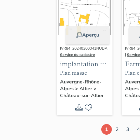
second
Aperçu
IVR84_20240300041NUDA |
IVR84_
Service du cadastre
|
Service
implantation de
Ferm
la maison sur la
doma
Plan masse
Plan c
parcelle
Fond
jour e
Auvergne-Rhône-
Auver
Alpes
>
Allier
>
Alpes
cadastrale 491
actu
Consul
Château-sur-Allier
Châtea
mais
en 202
1
2
3
4