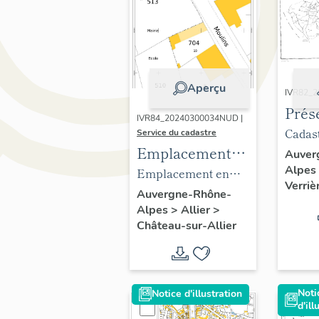
Aperçu
IVR82_
Prés
IVR84_20240300034NUD |
la c
Cadast
Service du cadastre
Verr
Emplacement
comm
Auver
Alpes
Fore
sur le plan
Verriè
Emplacement en
Verriè
cadastral de
tablea
2021
Auvergne-Rhône-
Alpes
>
Allier
>
l'école de
d'ass
Château-sur-Allier
garçons puis
mairie-école
actuellement
mairie
Noti
Notice d'illustration
d'ill