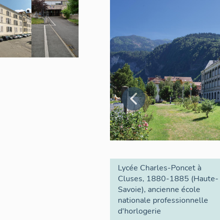
même des objets mobiliers inventoriés. Une campagne ph
l'inventaire.
- la reprise de l'opération après la fusion des deux régi
(2018-2022)
Un nouveau Cahier des clauses scientifiques et techniques 
l'opération revues à l'aune de nouveaux enjeux, l'étude engl
lycées publics régionaux. L'opération se transforme en un
composé de quatre opérations ci-après décrites.
1.4. Etude 2009-2011
En 2009, la Région décide de lancer une opération-test d'i
publics, portant sur les établissements suivants : lycée de 
en-Bugey (01), lycée Gabriel-Faure à Tournon-sur-Rhône (
Grenoble (38), lycée La Martinière-Diderot à Lyon (69), ret
Lycée Charles-Poncet à
d´un point de vue typologique, historique et/ou pédagogique
Cluses, 1880-1885 (Haute-
répartition géographique. Le cahier des charges est joint à l
Savoie), ancienne école
nationale professionnelle
Cette opération est confiée la même année, par marché publ
d'horlogerie
(Elisabeth Dandel et en sous-traitance pour la campagne p