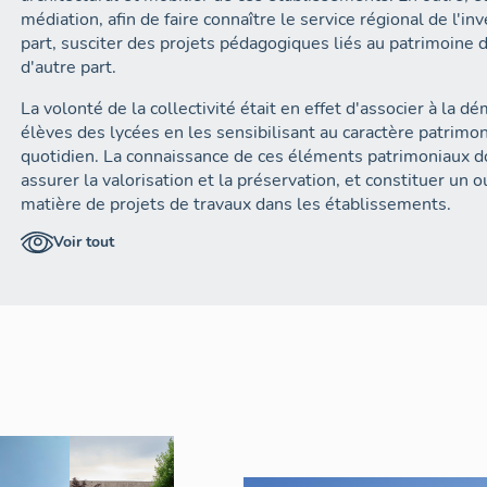
médiation, afin de faire connaître le service régional de l'i
part, susciter des projets pédagogiques liés au patrimoine
d'autre part.
La volonté de la collectivité était en effet d'associer à la 
élèves des lycées en les sensibilisant au caractère patrimo
quotidien. La connaissance de ces éléments patrimoniaux do
assurer la valorisation et la préservation, et constituer un ou
matière de projets de travaux dans les établissements.
Voir tout
1.3. Le mode opératoire
- les deux opérations-test (2009-2015)
Le mode opératoire retenu est la monographie. Pour chaque
un état des lieux de la documentation et des archives exist
établissements eux-mêmes, des services d'archives et de
des maîtres d'oeuvre, le cas échéant. L'inventaire comport
leur organisation spatiale, de leur distribution, de leur hist
leur sont liés : objets historiques, pédagogiques, artistiq
situé sur le plan cadastral correspondant et sur un fond de c