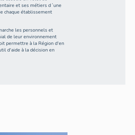
nventaire et ses métiers d´une
 de chaque établissement
démarche les personnels et
nial de leur environnement
it permettre à la Région d'en
til d'aide à la décision en
 établissement, il est dressé
antes, auprès des
 documentation et également
e une étude des bâtiments, de
oire, et des objets mobiliers qui
ues. Chaque établissement est
arte géolocalisé. Il en est de