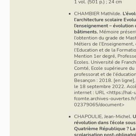
1 vol. (501 p.) ; 24 cm
CHAMBIER Mathilde.
L’évo
l’architecture scolaire Evol
l’enseignement – évolution
bâtiments.
Mémoire présen
l’obtention du grade de Mas
Métiers de l’Enseignement,
l’Education et de la Formatio
Mention 1er degré, Profess
Ecoles. Université de Franc
Comté, Ecole supérieure du
professorat et de l'éducation
Besançon : 2018. [en ligne],
le 18 septembre 2022. Acc
internet : URL <https://hal-
fcomte.archives-ouvertes.fr/
02379065/document>
CHAPOULIE, Jean-Michel.
U
révolution dans l’école sous
Quatrième République ? La
scolarisation post-obligatoi