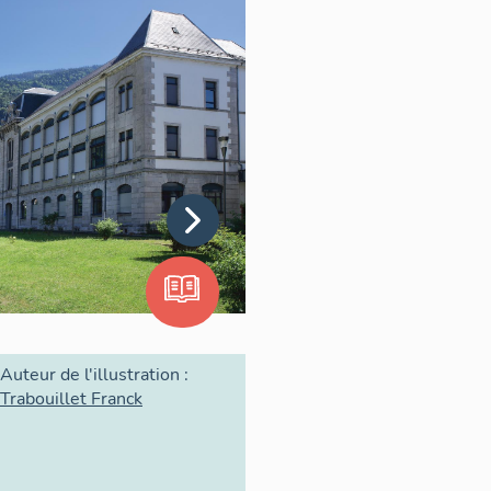
otographique complète
ons Auvergne et Rhône-Alpes
est élaboré et les modalités de
obant la quasi totalité des
 programme de recherche
nventaire de quatre lycées
la Plaine de l'Ain à Ambérieu-
07), lycée Champollion à
enus pour leur représentativité
Auteur de l'illustration :
, et pour la diversité de leur
Trabouillet Franck
a présente notice.
ic, à l'agence Art2 Conseil
hotographique, l'agence