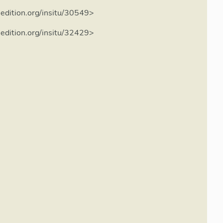
expliquent les objectifs de cet
es missions du service de l
nedition.org/insitu/30549>
nedition.org/insitu/32429>
été possible sans la
ant, enseignants ; l'efficacité
e, et Claire Bourdais-Ménard,
u sein de la Région Rhône-Alpes,
ion financière de ce dossier,
ulturel.
3-2015
8 établissements : lycées
, Jean-Puy (Roanne, 42),
), Pierre-du-Terrail
augelas (Chambéry, 73).
 par la circulaire ministérielle
te de l’Inventaire général ou,
ques et techniques prévu par
tution consiste en la livraison