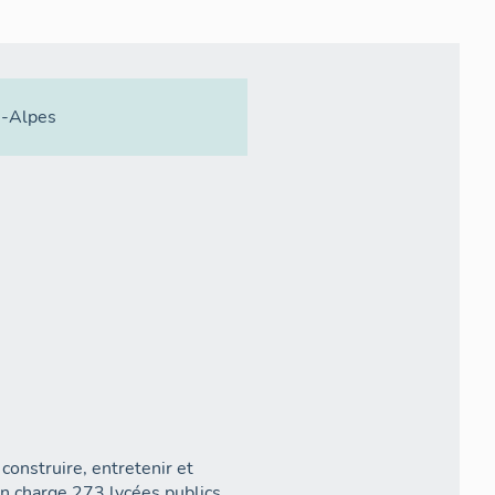
-Alpes
construire, entretenir et
en charge 273 lycées publics