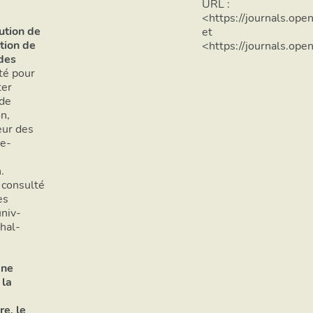
administratif et technique, parents, ainsi qu'aux élus, elles 
URL :
inventaire, présentent l'établissement concerné ainsi que l
<https://journals.ope
lution de
et
´inventaire général du patrimoine culturel.
ution de
<https://journals.ope
 des
Cette première phase d'opération d'inventaire n'aurait pas 
té pour
participation des personnels de ces lycées : proviseur, intend
ter
professionnelle et amicale de Pascal Lemaître, photograph
 de
graphiste designer, ainsi que la disponibilité sans faille, a
n,
des personnels des services de la communication, de la gest
eur des
et surtout du service de l'Inventaire général du Patrimoine c
he-
1.5. Poursuite de l'opération externalisée en 201
.
 consulté
La campagne s'est poursuivi en 2013-2014 avec l'étude de 
ès
Berthollet (Annecy, 74), Claude Fauriel (Saint-Étienne, 42)
univ-
Olivier-de-Serres (Aubenas, 07), Émile-Loubet (Valence, 26
hal-
(Pontcharra, 38), Robert-Doisneau (Vaulx-en-Velin, 69), V
Le cadre méthodologique général de cet inventaire est défini
ne
2001/016 du 20 juin 2001, relative aux modalités de condui
 la
dès sa publication, par l’arrêté relatif aux normes scientifi
l’art. 2 al. 2 du décret 2005-835 du 20 juillet 2005. La resti
re, le