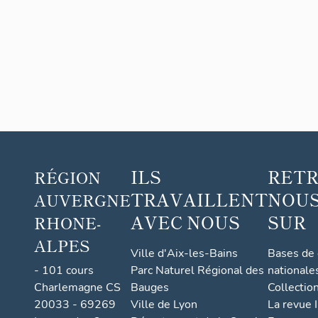
ILS
RET
RÉGION
TRAVAILLENT
NOUS
AUVERGNE
AVEC NOUS
SUR
RHONE-
ALPES
Ville d'Aix-les-Bains
Bases de
- 101 cours
Parc Naturel Régional des
nationale
Charlemagne CS
Bauges
Collectio
20033 - 69269
Ville de Lyon
La revue I