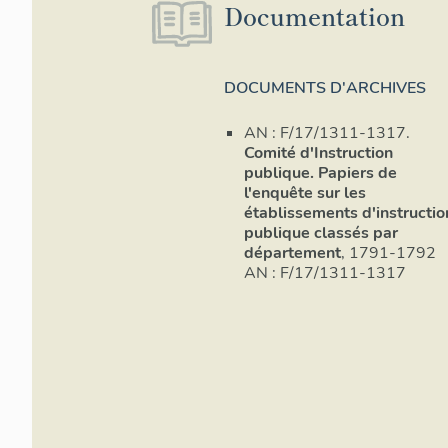
Documentation
DOCUMENTS D'ARCHIVES
AN : F/17/1311-1317.
Comité d'Instruction
publique. Papiers de
l'enquête sur les
Ca
établissements d'instructio
publique classés par
Il c
département
, 1791-1792
coll
AN : F/17/1311-1317
les 
L'im
taill
plus
prov
déci
appr
corr