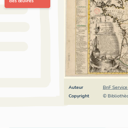
des œuvres
Auteur
BnF Service
Copyright
© Bibliothè