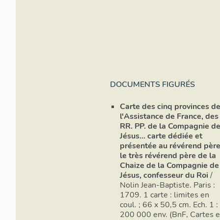
bâti
roya
1
auto
Cle
DOCUMENTS FIGURÉS
2
3
FAVIER René. Collèges 
Carte des cinq provinces d
Ecol
Valé
l'Assistance de France, des
RR. PP. de la Compagnie d
4
Jésus... carte dédiée et
5
présentée au révérend père
le très révérend père de la
Chaize de la Compagnie de
Jésus, confesseur du Roi
/
Nolin Jean-Baptiste. Paris :
1709. 1 carte : limites en
coul. ; 66 x 50,5 cm. Ech. 1 :
200 000 env. (BnF, Cartes e