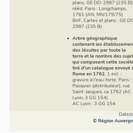
plans, GE DD-2987 (235 B))
rééd. Paris : Longchamps,
1761 (AN, NN/179/75)
BnF, Cartes et plans : GE DD-
2987 (235 B)
Arbre géographique
contenant les établissemen
des Jésuites par toute la
terre et le nombre des suje
qui composent cette sociét
tiré d'un catalogue envoyé 
Rome en 1762.
1 est. :
gravure à l'eau-forte. Paris :
Pasquier (distributeur), rue
Saint-Jacques, ca 1762 (AC
Lyon, 3 GG 154)
AC Lyon : 3 GG 154
Date(s
© Région Auvergne