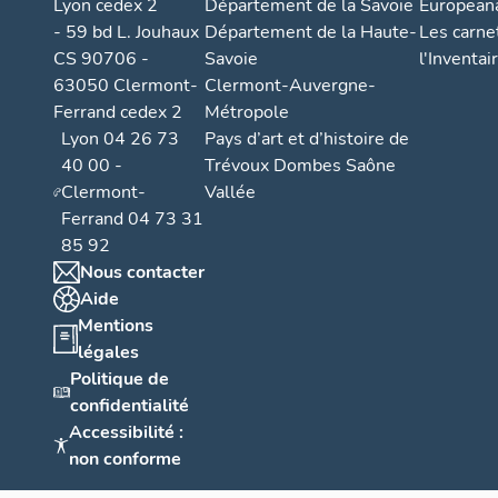
Lyon cedex 2
Département de la Savoie
European
- 59 bd L. Jouhaux
Département de la Haute-
Les carne
CS 90706 -
Savoie
l'Inventai
63050 Clermont-
Clermont-Auvergne-
Ferrand cedex 2
Métropole
Lyon 04 26 73
Pays d’art et d’histoire de
40 00 -
Trévoux Dombes Saône
Clermont-
Vallée
Ferrand 04 73 31
85 92
Nous contacter
Aide
Mentions
légales
Politique de
confidentialité
Accessibilité :
non conforme